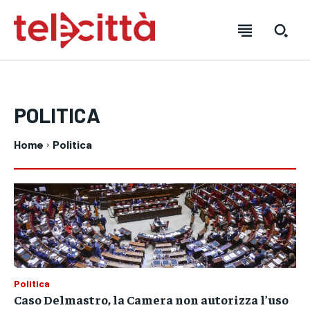
POLITICA
Home
Politica
HOME
HOME
HOME
DIRETTA TELECITTÀ
DIRETTA TELECITTÀ
DIRETTA TELECITTÀ
Politica
Caso Delmastro, la Camera non autorizza l’uso
DIRETTE RADIO
DIRETTE RADIO
DIRETTE RADIO