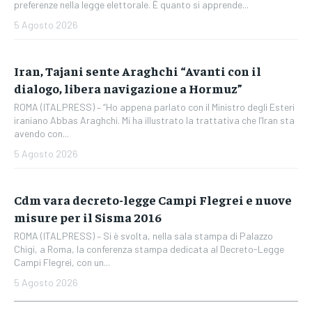
preferenze nella legge elettorale. È quanto si apprende...
5 Agosto 2026
Iran, Tajani sente Araghchi “Avanti con il
dialogo, libera navigazione a Hormuz”
ROMA (ITALPRESS) – “Ho appena parlato con il Ministro degli Esteri
iraniano Abbas Araghchi. Mi ha illustrato la trattativa che l’Iran sta
avendo con...
5 Agosto 2026
Cdm vara decreto-legge Campi Flegrei e nuove
misure per il Sisma 2016
ROMA (ITALPRESS) – Si è svolta, nella sala stampa di Palazzo
Chigi, a Roma, la conferenza stampa dedicata al Decreto-Legge
Campi Flegrei, con un...
5 Agosto 2026