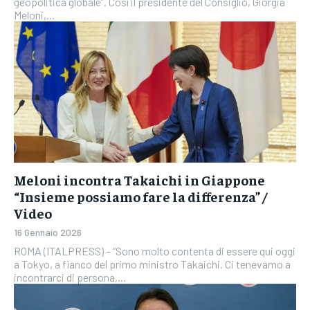
geopolitica globale”. Così il presidente del Consiglio, Giorgia
Meloni,...
Meloni incontra Takaichi in Giappone
“Insieme possiamo fare la differenza” /
Video
16 Gennaio 2026
ROMA (ITALPRESS) – “Sono molto contenta di essere qui oggi
a Tokyo, a fianco del primo ministro Takaichi. Ci tenevamo a
incontrarci di persona,...