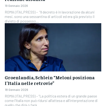
19 Gennaio 2026
ROMA (ITALPRESS) – “Il decreto è in lavorazione da alcuni
mesi, sono una sessantina di articoli ed era già previsto il
divieto di possesso...
Groenlandia, Schlein “Meloni posiziona
l’Italia nelle retrovie”
18 Gennaio 2026
ROMA (ITALPRESS) – “La politica estera di un grande paese
come l’Italia non può ridursi all’attesa e all’interpretazione di
quello che dirà o farà...