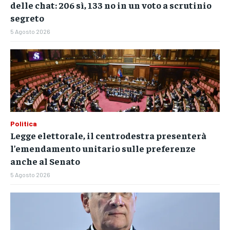
delle chat: 206 sì, 133 no in un voto a scrutinio
NOTIZIE
NOTIZIE
NOTIZIE
segreto
5 Agosto 2026
CRONACA
CRONACA
CRONACA
VENETO
VENETO
VENETO
POLITICA
POLITICA
POLITICA
ECONOMIA
ECONOMIA
ECONOMIA
Politica
SPORT
SPORT
SPORT
Legge elettorale, il centrodestra presenterà
l’emendamento unitario sulle preferenze
GRUPPO
GRUPPO
GRUPPO
anche al Senato
CONTATTI
CONTATTI
CONTATTI
5 Agosto 2026