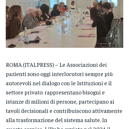
NOTIZIE
NOTIZIE
NOTIZIE
CRONACA
CRONACA
CRONACA
VENETO
VENETO
VENETO
POLITICA
POLITICA
POLITICA
ECONOMIA
ECONOMIA
ECONOMIA
ROMA (ITALPRESS) – Le Associazioni dei
SPORT
SPORT
SPORT
pazienti sono oggi interlocutori sempre più
GRUPPO
GRUPPO
GRUPPO
autorevoli nel dialogo con le Istituzioni e il
CONTATTI
CONTATTI
CONTATTI
settore privato: rappresentano bisogni e
istanze di milioni di persone, partecipano ai
tavoli decisionali e contribuiscono attivamente
alla trasformazione del sistema salute. In
questa cornice, Lilly ha avviato nel 2024 il