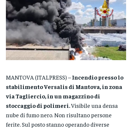
CRONACA
CRONACA
CRONACA
VENETO
VENETO
VENETO
POLITICA
POLITICA
POLITICA
ECONOMIA
ECONOMIA
ECONOMIA
SPORT
SPORT
SPORT
GRUPPO
GRUPPO
GRUPPO
MANTOVA (ITALPRESS) –
Incendio presso lo
CONTATTI
CONTATTI
CONTATTI
stabilimento Versalis di Mantova, in zona
via Tagliercio, in un magazzino di
stoccaggio di polimeri.
Visibile una densa
nube di fumo nero. Non risultano persone
ferite. Sul posto stanno operando diverse