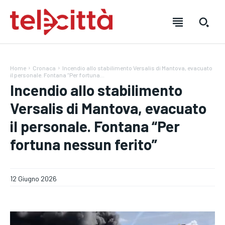
Home
Cronaca
Incendio allo stabilimento Versalis di Mantova, evacuato
il personale. Fontana “Per fortuna...
Incendio allo stabilimento
Versalis di Mantova, evacuato
il personale. Fontana “Per
fortuna nessun ferito”
HOME
HOME
HOME
DIRETTA TELECITTÀ
DIRETTA TELECITTÀ
DIRETTA TELECITTÀ
12 Giugno 2026
DIRETTE RADIO
DIRETTE RADIO
DIRETTE RADIO
NOTIZIE
NOTIZIE
NOTIZIE