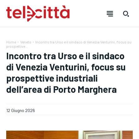
Home
Veneto
Incontro tra Urso e il sindaco di Venezia Venturini, focus su
prospettive...
Incontro tra Urso e il sindaco
di Venezia Venturini, focus su
prospettive industriali
HOME
HOME
HOME
dell’area di Porto Marghera
DIRETTA TELECITTÀ
DIRETTA TELECITTÀ
DIRETTA TELECITTÀ
12 Giugno 2026
DIRETTE RADIO
DIRETTE RADIO
DIRETTE RADIO
NOTIZIE
NOTIZIE
NOTIZIE
CRONACA
CRONACA
CRONACA