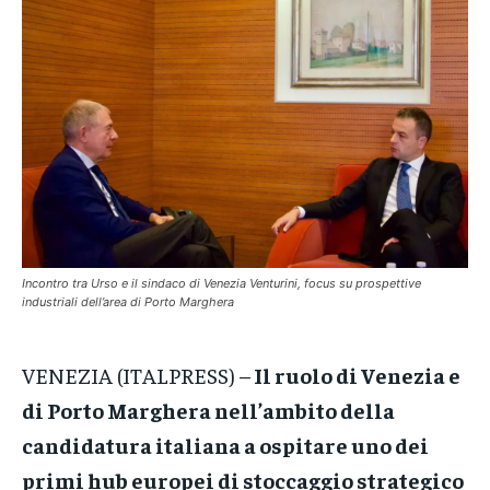
VENETO
VENETO
VENETO
POLITICA
POLITICA
POLITICA
ECONOMIA
ECONOMIA
ECONOMIA
SPORT
SPORT
SPORT
GRUPPO
GRUPPO
GRUPPO
CONTATTI
CONTATTI
CONTATTI
Incontro tra Urso e il sindaco di Venezia Venturini, focus su prospettive
industriali dell’area di Porto Marghera
VENEZIA (ITALPRESS) –
Il ruolo di Venezia e
di Porto Marghera nell’ambito della
candidatura italiana a ospitare uno dei
primi hub europei di stoccaggio strategico