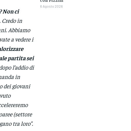
6 Agosto 2026
? Non ci
. Credo in
anni. Abbiamo
vate a vedere i
lorizzare
le partita sei
dopo l’addio di
amanda in
o dei giovani
ovuto
Accelereremo
oaree (settore
gano tra loro”.