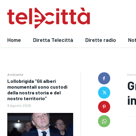
Home
Diretta Telecittà
Dirette radio
Not
Ambiente
Hom
Lollobrigida “Gli alberi
G
monumentali sono custodi
della nostra storia e del
i
nostro territorio”
8 Agosto 2026