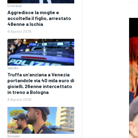
Cronaca
Aggredisce la moglie e
accoltella il figlio, arrestato
48enne a Ischia
8 Agosto 2026
Veneto
Truffa un’anziana a Venezia
portandole via 40 mila euro di
gioielli, 26enne intercettato
in treno a Bologna
8 Agosto 2026
Giovani