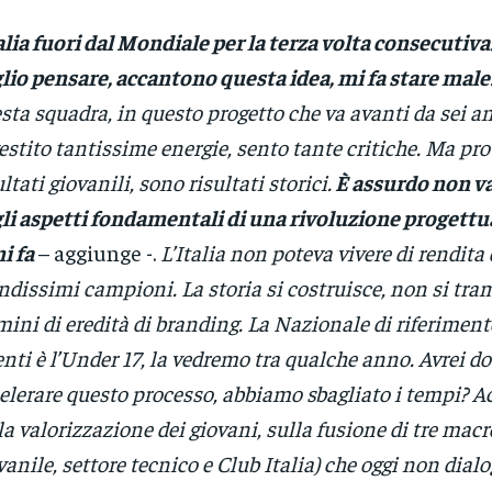
alia fuori dal Mondiale per la terza volta consecutiva
lio pensare, accantono questa idea, mi fa stare male
sta squadra, in questo progetto che va avanti da sei 
estito tantissime energie, sento tante critiche. Ma pro
ultati giovanili, sono risultati storici.
È assurdo non va
li aspetti fondamentali di una rivoluzione progettua
i fa
– aggiunge -.
L’Italia non poteva vivere di rendita 
ndissimi campioni. La storia si costruisce, non si tr
mini di eredità di branding. La Nazionale di riferiment
enti è l’Under 17, la vedremo tra qualche anno. Avrei d
elerare questo processo, abbiamo sbagliato i tempi? 
la valorizzazione dei giovani, sulla fusione di tre macr
vanile, settore tecnico e Club Italia) che oggi non dialo