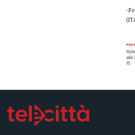
-Fo
(IT
PREV
Refe
alle
15