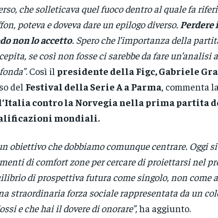
erso, che solleticava quel fuoco dentro al quale fa rife
fon, poteva e doveva dare un epilogo diverso.
Perdere 
o non lo accetto
. Spero che l’importanza della partit
cepita, se così non fosse ci sarebbe da fare un’analisi 
fonda”
. Così il
presidente della Figc, Gabriele Gr
so del
Festival della Serie A a Parma
, commenta la
l
‘Italia contro la Norvegia nella prima partita d
alificazioni mondiali.
un obiettivo che dobbiamo comunque centrare. Oggi si 
enti di comfort zone per cercare di proiettarsi nel pr
ilibrio di prospettiva futura come singolo, non come
na straordinaria forza sociale rappresentata da un col
ossi e che hai il dovere di onorare”,
ha aggiunto.