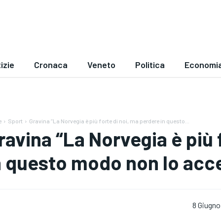
izie
Cronaca
Veneto
Politica
Economi
e
Sport
Gravina “La Norvegia è più forte di noi, ma perdere in questo...
ravina “La Norvegia è più 
n questo modo non lo acc
8 Giugno