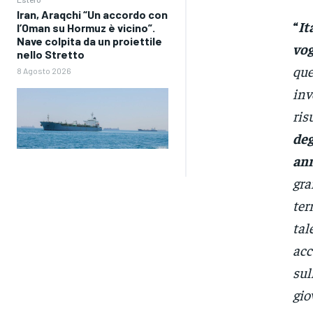
Iran, Araqchi “Un accordo con
“
It
l’Oman su Hormuz è vicino”.
Nave colpita da un proiettile
vog
nello Stretto
que
8 Agosto 2026
inv
ris
deg
ann
gra
ter
tal
acc
sul
gio