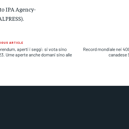
to IPA Agency-
ALPRESS).
IOUS ARTICLE
rendum, aperti i seggi: si vota sino
Record mondiale nei 400 
 23. Urne aperte anche domani sino alle
canadese 