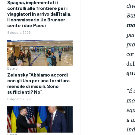
Spagna, implementati i
div
controlli alle frontiere per i
viaggiatori in arrivo dall’Italia.
Buf
Il commissario Ue Brunner
mod
sente i due Paesi
8 Agosto 2026
per
pro
cor
del
Estero
qu
Zelensky “Abbiamo accordi
con gli Usa per una fornitura
mensile di missili. Sono
“È 
sufficienti? No”
mom
8 Agosto 2026
equ
a u
ind
Estero