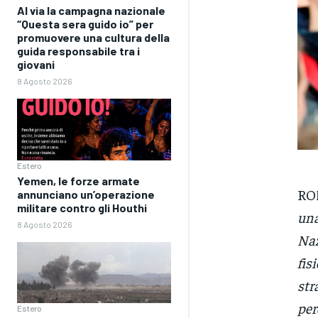
Al via la campagna nazionale
“Questa sera guido io” per
promuovere una cultura della
guida responsabile tra i
giovani
8 Agosto 2026
Estero
Yemen, le forze armate
RO
annunciano un’operazione
militare contro gli Houthi
una
8 Agosto 2026
Naz
fis
str
per
Estero