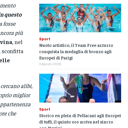
rimento
in questo
a fosse
ancora più
Sport
avina
, nel
Nuoto artistico, il Team Free azzurro
 sconfitta
conquista la medaglia di bronzo agli
Europei di Parigi
elle
3 Agosto 2026
cercano alibi,
oprio miglior
 appartenenza
Sport
ore che
Storico en plein di Pellacani agli Europei
di tuffi, il quinto oro arriva nel sincro
con Pizzini