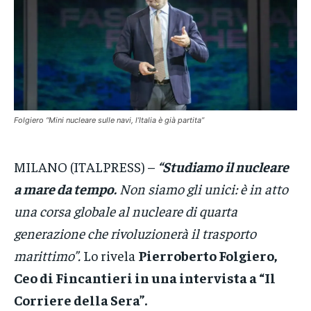
VENETO
VENETO
VENETO
POLITICA
POLITICA
POLITICA
ECONOMIA
ECONOMIA
ECONOMIA
SPORT
SPORT
SPORT
Folgiero “Mini nucleare sulle navi, l’Italia è già partita”
GRUPPO
GRUPPO
GRUPPO
MILANO (ITALPRESS) –
“Studiamo il nucleare
CONTATTI
CONTATTI
CONTATTI
a mare da tempo.
Non siamo gli unici: è in atto
una corsa globale al nucleare di quarta
generazione che rivoluzionerà il trasporto
marittimo”.
Lo rivela
Pierroberto Folgiero,
Ceo di Fincantieri in una intervista a “Il
Corriere della Sera”.