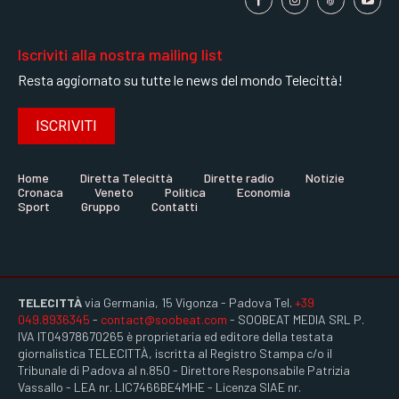
Iscriviti alla nostra mailing list
Resta aggiornato su tutte le news del mondo Telecittà!
ISCRIVITI
Home
Diretta Telecittà
Dirette radio
Notizie
Cronaca
Veneto
Politica
Economia
Sport
Gruppo
Contatti
TELECITTÀ
via Germania, 15 Vigonza - Padova Tel.
+39
049.8936345
-
contact@soobeat.com
- SOOBEAT MEDIA SRL P.
IVA IT04978670265 è proprietaria ed editore della testata
giornalistica TELECITTÀ, iscritta al Registro Stampa c/o il
Tribunale di Padova al n.850 - Direttore Responsabile Patrizia
Vassallo - LEA nr. LIC7466BE4MHE - Licenza SIAE nr.