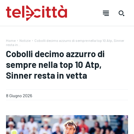
Home
Notizie
Cobolli decimo azzurro di sempre nella top 10 Atp, Sinner
resta in...
Cobolli decimo azzurro di
sempre nella top 10 Atp,
Sinner resta in vetta
HOME
HOME
HOME
8 Giugno 2026
DIRETTA TELECITTÀ
DIRETTA TELECITTÀ
DIRETTA TELECITTÀ
DIRETTE RADIO
DIRETTE RADIO
DIRETTE RADIO
NOTIZIE
NOTIZIE
NOTIZIE