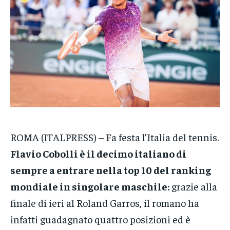
CRONACA
CRONACA
CRONACA
VENETO
VENETO
VENETO
POLITICA
POLITICA
POLITICA
ECONOMIA
ECONOMIA
ECONOMIA
SPORT
SPORT
SPORT
GRUPPO
GRUPPO
GRUPPO
ROMA (ITALPRESS) – Fa festa l’Italia del tennis.
CONTATTI
CONTATTI
CONTATTI
Flavio Cobolli è il decimo italiano di
sempre a entrare nella top 10 del ranking
mondiale in singolare maschile:
grazie alla
finale di ieri al Roland Garros, il romano ha
infatti guadagnato quattro posizioni ed è