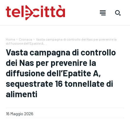
Home
Cronaca
Vasta campagna di controllo dei Nas per prevenire la
diffusione dell’Epatite A,...
Vasta campagna di controllo
dei Nas per prevenire la
diffusione dell’Epatite A,
HOME
HOME
HOME
sequestrate 16 tonnellate di
DIRETTA TELECITTÀ
DIRETTA TELECITTÀ
DIRETTA TELECITTÀ
alimenti
DIRETTE RADIO
DIRETTE RADIO
DIRETTE RADIO
NOTIZIE
NOTIZIE
NOTIZIE
16 Maggio 2026
CRONACA
CRONACA
CRONACA