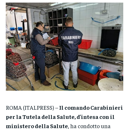
VENETO
VENETO
VENETO
POLITICA
POLITICA
POLITICA
ECONOMIA
ECONOMIA
ECONOMIA
SPORT
SPORT
SPORT
GRUPPO
GRUPPO
GRUPPO
CONTATTI
CONTATTI
CONTATTI
ROMA (ITALPRESS) –
Il comando Carabinieri
per la Tutela della Salute, d’intesa con il
ministero della Salute
, ha condotto una