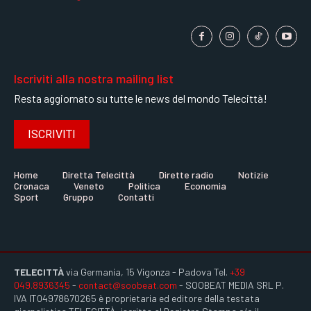
Iscriviti alla nostra mailing list
Resta aggiornato su tutte le news del mondo Telecittà!
ISCRIVITI
Home
Diretta Telecittà
Dirette radio
Notizie
Cronaca
Veneto
Politica
Economia
Sport
Gruppo
Contatti
TELECITTÀ
via Germania, 15 Vigonza - Padova Tel.
+39
049.8936345
-
contact@soobeat.com
- SOOBEAT MEDIA SRL P.
IVA IT04978670265 è proprietaria ed editore della testata