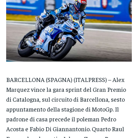
POLITICA
POLITICA
POLITICA
ECONOMIA
ECONOMIA
ECONOMIA
SPORT
SPORT
SPORT
GRUPPO
GRUPPO
GRUPPO
CONTATTI
CONTATTI
CONTATTI
BARCELLONA (SPAGNA) (ITALPRESS) – Alex
Marquez vince la gara sprint del Gran Premio
di Catalogna, sul circuito di Barcellona, sesto
appuntamento della stagione di MotoGp. Il
padrone di casa precede il poleman Pedro
Acosta e Fabio Di Giannantonio. Quarto Raul