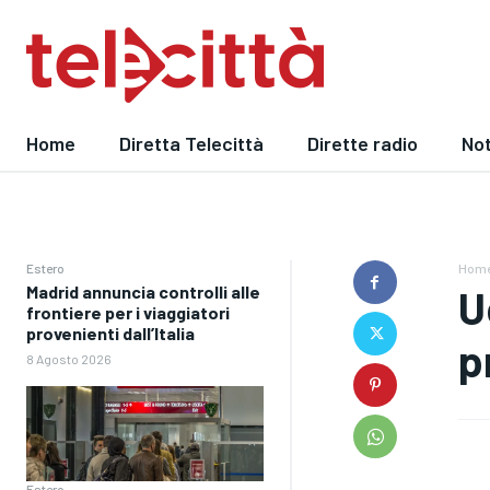
Home
Diretta Telecittà
Dirette radio
Not
Estero
Hom
Madrid annuncia controlli alle
U
frontiere per i viaggiatori
provenienti dall’Italia
p
8 Agosto 2026
Estero