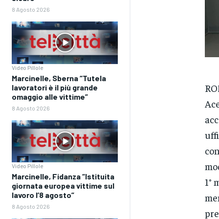
8 Agosto 2026
Video Pillole
Marcinelle, Sberna “Tutela
ROM
lavoratori è il più grande
omaggio alle vittime”
Ace
8 Agosto 2026
acc
uff
con
mod
Video Pillole
Marcinelle, Fidanza “Istituita
1° 
giornata europea vittime sul
lavoro l’8 agosto”
men
8 Agosto 2026
pre