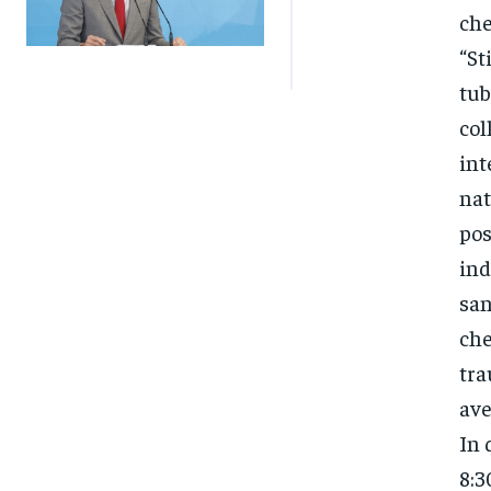
che
“St
tub
col
int
nat
pos
ind
san
che
tra
ave
In 
8:3