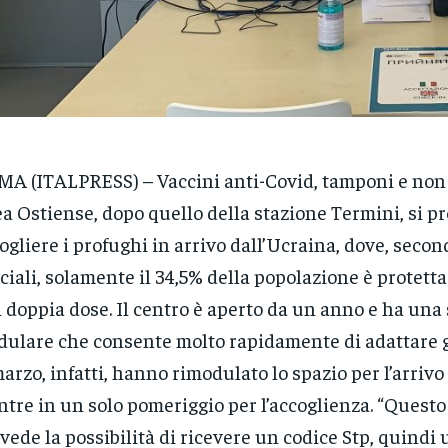
A (ITALPRESS) – Vaccini anti-Covid, tamponi e non 
a Ostiense, dopo quello della stazione Termini, si p
ogliere i profughi in arrivo dall’Ucraina, dove, second
iciali, solamente il 34,5% della popolazione è protett
 doppia dose. Il centro è aperto da un anno e ha una
ulare che consente molto rapidamente di adattare gl
marzo, infatti, hanno rimodulato lo spazio per l’arriv
tre in un solo pomeriggio per l’accoglienza. “Questo
vede la possibilità di ricevere un codice Stp, quindi 