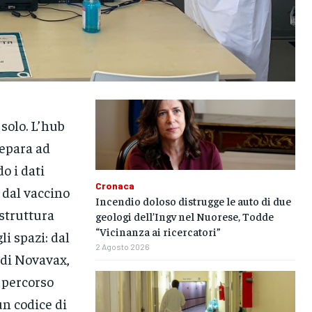
solo. L’hub
repara ad
o i dati
Cronaca
a dal vaccino
Incendio doloso distrugge le auto di due
 struttura
geologi dell’Ingv nel Nuorese, Todde
“Vicinanza ai ricercatori”
i spazi: dal
2 Agosto 2026
o di Novavax,
 percorso
un codice di