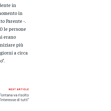
dente in
momento in
to Parente -.
00 le persone
ni erano
iniziare più
giorni a circa
o”.
NEXT ARTICLE
Fontana va risolto
l’interesse di tutti”