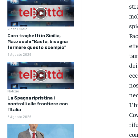
str
mol
spi
Video Pillole
Pao
Caro traghetti in Sicilia,
Mazzocchi “Basta, bisogna
eff
fermare questo scempio”
tam
8 Agosto 2026
dei
ecc
nos
Notizie
nec
La Spagna ripristina i
controlli alle frontiere con
L’h
l’Italia
Cov
8 Agosto 2026
rif
con