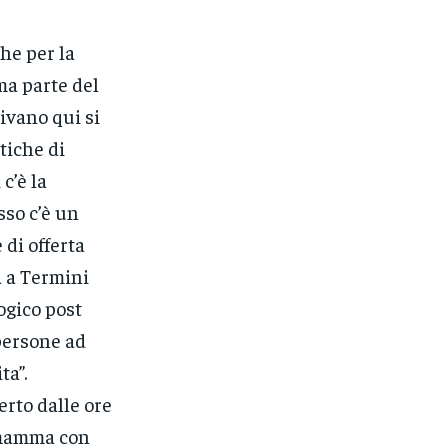
he per la
ima parte del
ivano qui si
tiche di
c’è la
sso c’è un
 di offerta
a a Termini
ogico post
persone ad
ta”.
erto dalle ore
a mamma con