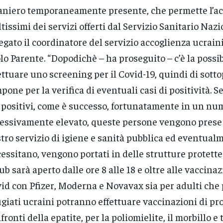
aniero temporaneamente presente, che permette l’ac
tissimi dei servizi offerti dal Servizio Sanitario Nazi
egato il coordinatore del servizio accoglienza ucrain
lo Parente. “Dopodichè – ha proseguito – c’è la possib
ettuare uno screening per il Covid-19, quindi di sotto
pone per la verifica di eventuali casi di positività. 
 positivi, come è successo, fortunatamente in un n
essivamente elevato, queste persone vengono prese 
tro servizio di igiene e sanità pubblica ed eventualm
essitano, vengono portati in delle strutture protette 
ub sarà aperto dalle ore 8 alle 18 e oltre alle vaccina
id con Pfizer, Moderna e Novavax sia per adulti che 
ugiati ucraini potranno effettuare vaccinazioni di pro
fronti della epatite, per la poliomielite, il morbillo e