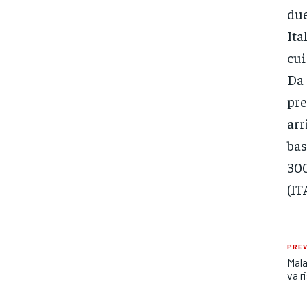
due
Ita
cui
Da 
pre
arr
bas
300
(IT
PREV
Mala
va r