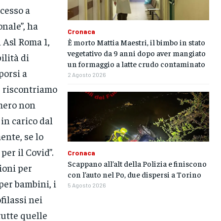
cesso a
onale”, ha
Cronaca
i Asl Roma 1,
È morto Mattia Maestri, il bimbo in stato
vegetativo da 9 anni dopo aver mangiato
ilità di
un formaggio a latte crudo contaminato
porsi a
2 Agosto 2026
Se riscontriamo
umero non
in carico dal
ente, se lo
per il Covid”.
Cronaca
Scappano all’alt della Polizia e finiscono
zioni per
con l’auto nel Po, due dispersi a Torino
per bambini, i
5 Agosto 2026
filassi nei
 tutte quelle