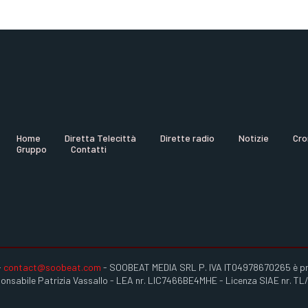
Home
Diretta Telecittà
Dirette radio
Notizie
Cro
Gruppo
Contatti
-
contact@soobeat.com
- SOOBEAT MEDIA SRL P. IVA IT04978670265 è propr
sponsabile Patrizia Vassallo - LEA nr. LIC7466BE4MHE - Licenza SIAE nr. T