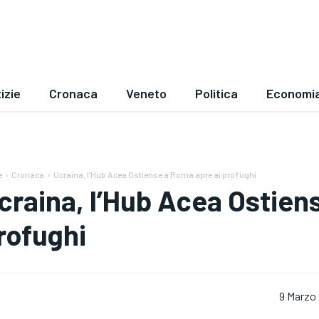
izie
Cronaca
Veneto
Politica
Economi
e
Cronaca
Ucraina, l’Hub Acea Ostiense a Roma apre ai profughi
craina, l’Hub Acea Ostien
rofughi
9 Marzo