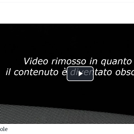
Play
Video
lole