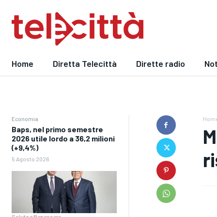
Home
Diretta Telecittà
Dirette radio
Not
Economia
Hom
Baps, nel primo semestre
M
2026 utile lordo a 36,2 milioni
(+9,4%)
r
5 Agosto 2026
Salute e Benessere