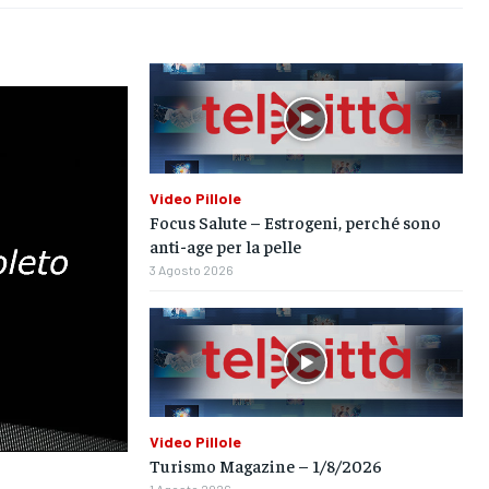
SPORT
SPORT
SPORT
GRUPPO
GRUPPO
GRUPPO
CONTATTI
CONTATTI
CONTATTI
Video Pillole
Focus Salute – Estrogeni, perché sono
anti-age per la pelle
3 Agosto 2026
Video Pillole
Turismo Magazine – 1/8/2026