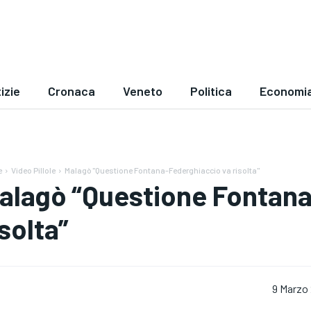
izie
Cronaca
Veneto
Politica
Economi
e
Video Pillole
Malagò "Questione Fontana-Federghiaccio va risolta"
alagò “Questione Fontana
isolta”
9 Marzo