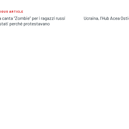
IOUS ARTICLE
a canta “Zombie” per i ragazzi russi
Ucraina, l’Hub Acea Os
stati perché protestavano