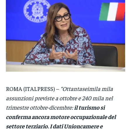
POLITICA
POLITICA
POLITICA
ECONOMIA
ECONOMIA
ECONOMIA
SPORT
SPORT
SPORT
GRUPPO
GRUPPO
GRUPPO
CONTATTI
CONTATTI
CONTATTI
ROMA (ITALPRESS) –
“Ottantaseimila mila
assunzioni previste a ottobre e 240 mila nel
trimestre ottobre-dicembre:
il turismo si
conferma ancora motore occupazionale del
settore terziario. I dati Unioncamere e