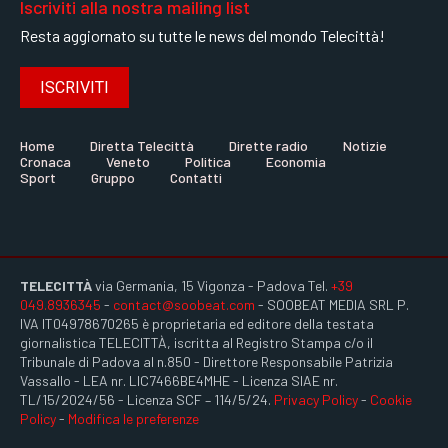
Iscriviti alla nostra mailing list
Resta aggiornato su tutte le news del mondo Telecittà!
ISCRIVITI
Home
Diretta Telecittà
Dirette radio
Notizie
Cronaca
Veneto
Politica
Economia
Sport
Gruppo
Contatti
TELECITTÀ
via Germania, 15 Vigonza - Padova Tel.
+39
049.8936345
-
contact@soobeat.com
- SOOBEAT MEDIA SRL P.
IVA IT04978670265 è proprietaria ed editore della testata
giornalistica TELECITTÀ, iscritta al Registro Stampa c/o il
Tribunale di Padova al n.850 - Direttore Responsabile Patrizia
Vassallo - LEA nr. LIC7466BE4MHE - Licenza SIAE nr.
TL/15/2024/56 - Licenza SCF – 114/5/24.
Privacy Policy
-
Cookie
Policy
-
Modifica le preferenze