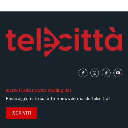
SPORT
SPORT
SPORT
GRUPPO
GRUPPO
GRUPPO
CONTATTI
CONTATTI
CONTATTI
Iscriviti alla nostra mailing list
Resta aggiornato su tutte le news del mondo Telecittà!
ISCRIVITI