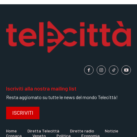
SPORT
SPORT
SPORT
GRUPPO
GRUPPO
GRUPPO
CONTATTI
CONTATTI
CONTATTI
Iscriviti alla nostra mailing list
Resta aggiornato su tutte le news del mondo Telecittà!
ISCRIVITI
Home
Diretta Telecittà
Dirette radio
Notizie
Cronaca
Veneto
Politica
Economia