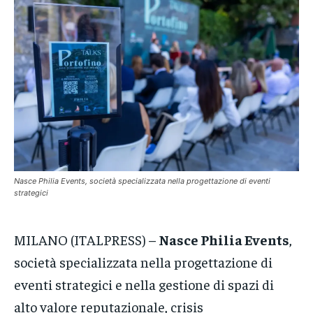
VENETO
VENETO
VENETO
POLITICA
POLITICA
POLITICA
ECONOMIA
ECONOMIA
ECONOMIA
SPORT
SPORT
SPORT
GRUPPO
GRUPPO
GRUPPO
CONTATTI
CONTATTI
CONTATTI
Nasce Philia Events, società specializzata nella progettazione di eventi
strategici
MILANO (ITALPRESS) –
Nasce Philia Events
,
società specializzata nella progettazione di
eventi strategici e nella gestione di spazi di
alto valore reputazionale, crisis