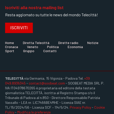
Iscriviti alla nostra mailing list
Resta aggiornato su tutte le news del mondo Telecittà!
ISCRIVITI
Home
Diretta Telecittà
Dirette radio
Notizie
Cronaca
Veneto
Politica
Economia
Sport
Gruppo
Contatti
TELECITTÀ
via Germania, 15 Vigonza - Padova Tel.
+39
049.8936345
-
contact@soobeat.com
- SOOBEAT MEDIA SRL P.
IVA IT04978670265 è proprietaria ed editore della testata
giornalistica TELECITTÀ, iscritta al Registro Stampa c/o il
Tribunale di Padova al n.850 - Direttore Responsabile Patrizia
Vassallo - LEA nr. LIC7466BE4MHE - Licenza SIAE nr.
TL/15/2024/56 - Licenza SCF – 114/5/24.
Privacy Policy
-
Cookie
Policy
-
Modifica le preferenze