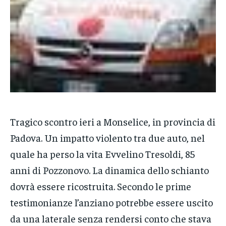
POLITICA
POLITICA
POLITICA
ECONOMIA
ECONOMIA
ECONOMIA
SPORT
SPORT
SPORT
GRUPPO
GRUPPO
GRUPPO
CONTATTI
CONTATTI
CONTATTI
Tragico scontro ieri a Monselice, in provincia di
Padova. Un impatto violento tra due auto, nel
quale ha perso la vita Evvelino Tresoldi, 85
anni di Pozzonovo. La dinamica dello schianto
dovrà essere ricostruita. Secondo le prime
testimonianze l’anziano potrebbe essere uscito
da una laterale senza rendersi conto che stava