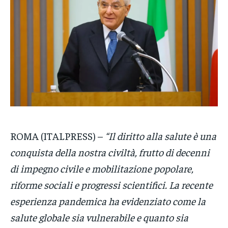
VENETO
VENETO
VENETO
POLITICA
POLITICA
POLITICA
ECONOMIA
ECONOMIA
ECONOMIA
SPORT
SPORT
SPORT
GRUPPO
GRUPPO
GRUPPO
CONTATTI
CONTATTI
CONTATTI
ROMA (ITALPRESS) –
“Il diritto alla salute è una
conquista della nostra civiltà, frutto di decenni
di impegno civile e mobilitazione popolare,
riforme sociali e progressi scientifici. La recente
esperienza pandemica ha evidenziato come la
salute globale sia vulnerabile e quanto sia