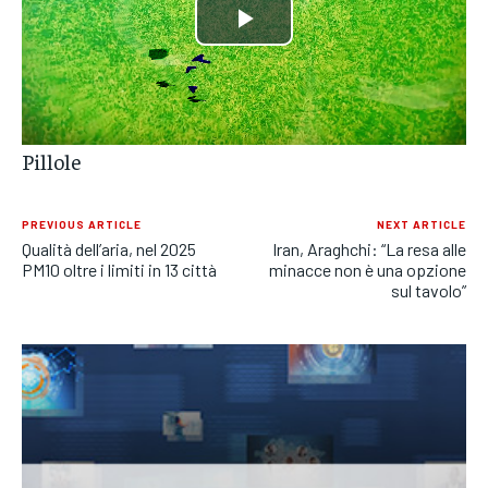
POLITICA
POLITICA
POLITICA
Play
ECONOMIA
ECONOMIA
ECONOMIA
Video
SPORT
SPORT
SPORT
Pillole
GRUPPO
GRUPPO
GRUPPO
CONTATTI
CONTATTI
CONTATTI
PREVIOUS ARTICLE
NEXT ARTICLE
Qualità dell’aria, nel 2025
Iran, Araghchi: “La resa alle
PM10 oltre i limiti in 13 città
minacce non è una opzione
sul tavolo”