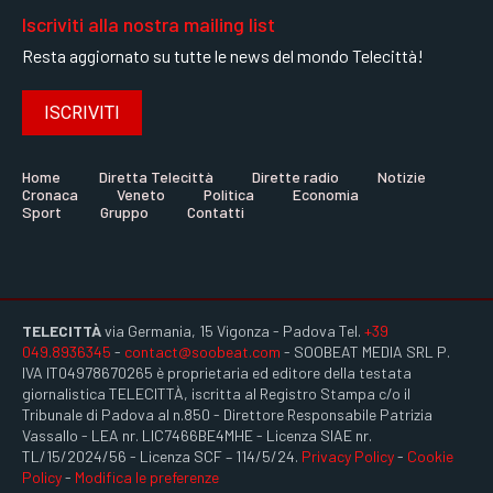
Iscriviti alla nostra mailing list
Resta aggiornato su tutte le news del mondo Telecittà!
ISCRIVITI
Home
Diretta Telecittà
Dirette radio
Notizie
Cronaca
Veneto
Politica
Economia
Sport
Gruppo
Contatti
TELECITTÀ
via Germania, 15 Vigonza - Padova Tel.
+39
049.8936345
-
contact@soobeat.com
- SOOBEAT MEDIA SRL P.
IVA IT04978670265 è proprietaria ed editore della testata
giornalistica TELECITTÀ, iscritta al Registro Stampa c/o il
Tribunale di Padova al n.850 - Direttore Responsabile Patrizia
Vassallo - LEA nr. LIC7466BE4MHE - Licenza SIAE nr.
TL/15/2024/56 - Licenza SCF – 114/5/24.
Privacy Policy
-
Cookie
Policy
-
Modifica le preferenze