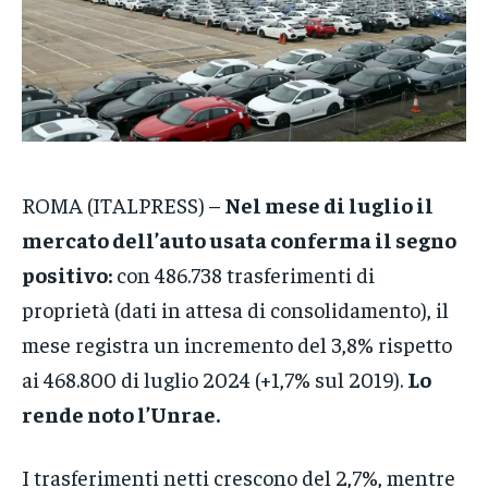
VENETO
VENETO
VENETO
POLITICA
POLITICA
POLITICA
ECONOMIA
ECONOMIA
ECONOMIA
SPORT
SPORT
SPORT
ROMA (ITALPRESS) –
Nel mese di luglio il
GRUPPO
GRUPPO
GRUPPO
mercato dell’auto usata conferma il segno
CONTATTI
CONTATTI
CONTATTI
positivo:
con 486.738 trasferimenti di
proprietà (dati in attesa di consolidamento), il
mese registra un incremento del 3,8% rispetto
ai 468.800 di luglio 2024 (+1,7% sul 2019).
Lo
rende noto l’Unrae.
I trasferimenti netti crescono del 2,7%, mentre