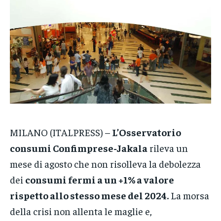
CRONACA
CRONACA
CRONACA
VENETO
VENETO
VENETO
POLITICA
POLITICA
POLITICA
ECONOMIA
ECONOMIA
ECONOMIA
SPORT
SPORT
SPORT
GRUPPO
GRUPPO
GRUPPO
MILANO (ITALPRESS) –
L’Osservatorio
CONTATTI
CONTATTI
CONTATTI
consumi Confimprese-Jakala
rileva un
mese di agosto che non risolleva la debolezza
dei
consumi fermi a un +1% a valore
rispetto allo stesso mese del 2024.
La morsa
della crisi non allenta le maglie e,