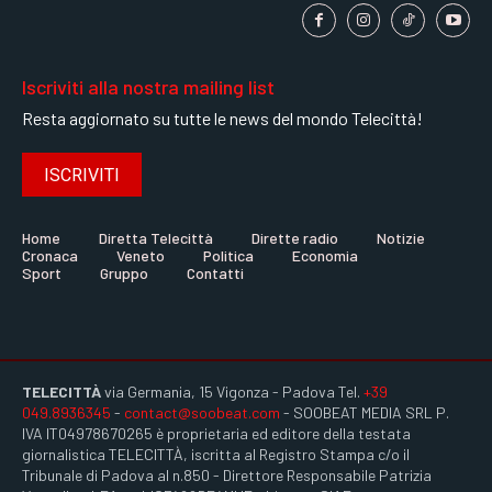
GRUPPO
GRUPPO
GRUPPO
Iscriviti alla nostra mailing list
CONTATTI
CONTATTI
CONTATTI
Resta aggiornato su tutte le news del mondo Telecittà!
ISCRIVITI
Home
Diretta Telecittà
Dirette radio
Notizie
Cronaca
Veneto
Politica
Economia
Sport
Gruppo
Contatti
TELECITTÀ
via Germania, 15 Vigonza - Padova Tel.
+39
049.8936345
-
contact@soobeat.com
- SOOBEAT MEDIA SRL P.
IVA IT04978670265 è proprietaria ed editore della testata
giornalistica TELECITTÀ, iscritta al Registro Stampa c/o il
Tribunale di Padova al n.850 - Direttore Responsabile Patrizia