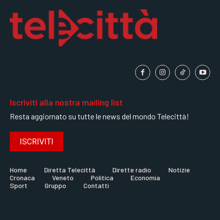
GRUPPO
GRUPPO
GRUPPO
CONTATTI
CONTATTI
CONTATTI
Iscriviti alla nostra mailing list
Resta aggiornato su tutte le news del mondo Telecittà!
ISCRIVITI
Home
Diretta Telecittà
Dirette radio
Notizie
Cronaca
Veneto
Politica
Economia
Sport
Gruppo
Contatti