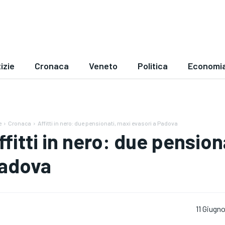
izie
Cronaca
Veneto
Politica
Economi
e
Cronaca
Affitti in nero: due pensionati, maxi evasori a Padova
ffitti in nero: due pension
adova
11 Giugn