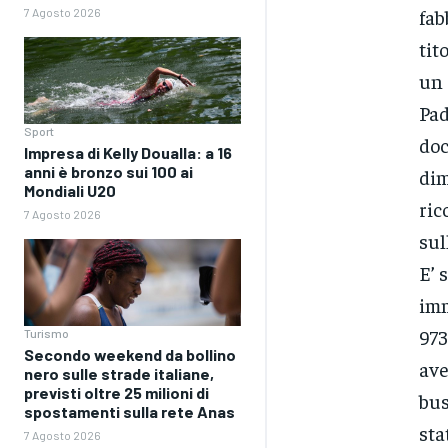
fab
7 Agosto 2026
tit
un 
Pad
Sport
doc
Impresa di Kelly Doualla: a 16
anni è bronzo sui 100 ai
dim
Mondiali U20
ric
7 Agosto 2026
sul
E’ 
imm
973
Turismo
Secondo weekend da bollino
ave
nero sulle strade italiane,
previsti oltre 25 milioni di
bus
spostamenti sulla rete Anas
sta
7 Agosto 2026