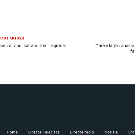
IOUS ARTICLE
senza fondi saltano treni regionali
Mare e laghi: analisi
fa
Home
Diretta Telecittà
Dirette radio
Notizie
Cro