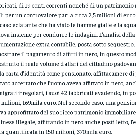
bricati, di 19 conti correnti nonché di un patrimonio 
oli per un controvalore pari a circa 2,5 milioni di euro.
caso eclatante che ha visto le fiamme gialle e la squ
ova insieme per condurre le indagini. L’analisi della
umentazione extra contabile, posta sotto sequestro,
ostrare il pagamento di affitti in nero, in questo mod
ostruito il reale volume d’affari del cittadino padova
la carta d’identità come pensionato, affittacamere di
stato accertato che l’uomo aveva affittato in nero, an
igrati irregolari, i suoi 42 fabbricati evadendo, in p
 milioni, 169mila euro. Nel secondo caso, una pensio
va approfittato del suo ricco patrimonio immobiliare 
iness illegale, affittando in nero anche posti letto, l’
ta quantificata in 150 milioni, 370mila euro.