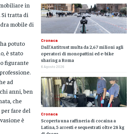
mobiliare in
 Si tratta di
adra mobile di
Cronaca
 ha potuto
Dall’Antitrust multa da 2,67 milioni agli
o, è stato
operatori di monopattini ed e-bike
sharing a Roma
no figurante
6 Agosto 2026
 professione.
che ad
ochi anni, ben
nata, che
per fare del
Cronaca
evasione è
Scoperta una raffineria di cocaina a
Latina, 5 arresti e sequestrati oltre 28 kg
di droga