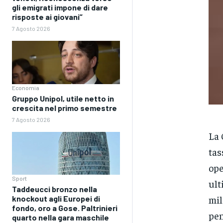
gli emigrati impone di dare
risposte ai giovani”
7 Agosto 2026
Economia
Gruppo Unipol, utile netto in
crescita nel primo semestre
7 Agosto 2026
La 
tas
ope
Sport
ult
Taddeucci bronzo nella
mil
knockout agli Europei di
fondo, oro a Gose. Paltrinieri
pen
quarto nella gara maschile