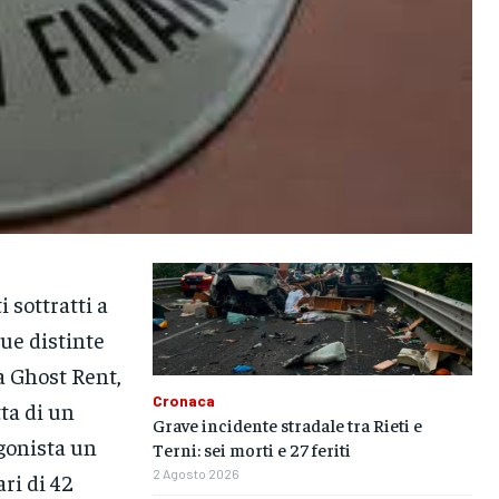
 sottratti a
due distinte
a Ghost Rent,
Cronaca
tta di un
Grave incidente stradale tra Rieti e
agonista un
Terni: sei morti e 27 feriti
2 Agosto 2026
ari di 42