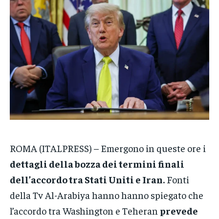
NOTIZIE
NOTIZIE
NOTIZIE
CRONACA
CRONACA
CRONACA
VENETO
VENETO
VENETO
POLITICA
POLITICA
POLITICA
ECONOMIA
ECONOMIA
ECONOMIA
SPORT
SPORT
SPORT
GRUPPO
GRUPPO
GRUPPO
ROMA (ITALPRESS) – Emergono in queste ore i
CONTATTI
CONTATTI
CONTATTI
dettagli della bozza dei termini finali
dell’accordo tra Stati Uniti e Iran.
Fonti
della Tv Al-Arabiya hanno hanno spiegato che
l’accordo tra Washington e Teheran
prevede