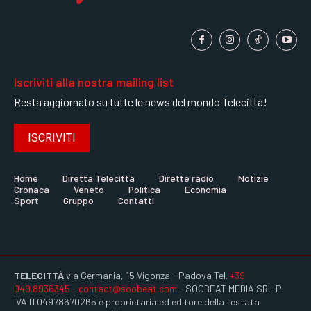
Iscriviti alla nostra mailing list
Resta aggiornato su tutte le news del mondo Telecittà!
ISCRIVITI
Home
Diretta Telecittà
Dirette radio
Notizie
Cronaca
Veneto
Politica
Economia
Sport
Gruppo
Contatti
TELECITTÀ
via Germania, 15 Vigonza - Padova Tel.
+39
049.8936345
-
contact@soobeat.com
- SOOBEAT MEDIA SRL P.
IVA IT04978670265 è proprietaria ed editore della testata