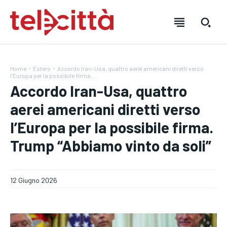
Home
Estero
Accordo Iran-Usa, quattro aerei americani diretti verso
l’Europa per la possibile firma....
Accordo Iran-Usa, quattro
aerei americani diretti verso
l’Europa per la possibile firma.
Trump “Abbiamo vinto da soli”
HOME
HOME
HOME
12 Giugno 2026
DIRETTA TELECITTÀ
DIRETTA TELECITTÀ
DIRETTA TELECITTÀ
DIRETTE RADIO
DIRETTE RADIO
DIRETTE RADIO