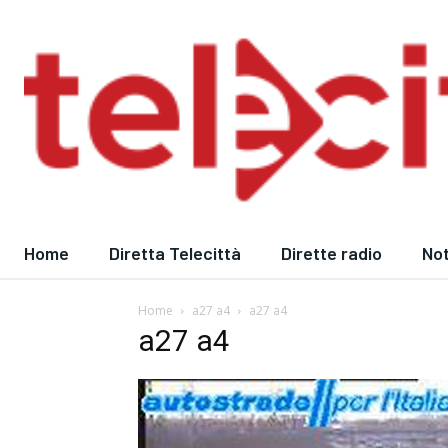
Home
Diretta Telecittà
Dirette radio
Not
Home
a27 a4
a27 a4
a27 a4