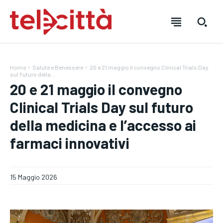
Home
Salute e Benessere
20 e 21 maggio il convegno Clinical Trials Day
sul futuro della...
20 e 21 maggio il convegno
Clinical Trials Day sul futuro
della medicina e l’accesso ai
farmaci innovativi
15 Maggio 2026
HOME
HOME
HOME
DIRETTA TELECITTÀ
DIRETTA TELECITTÀ
DIRETTA TELECITTÀ