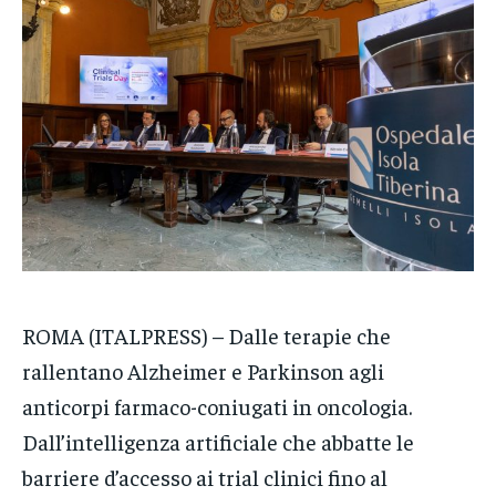
DIRETTE RADIO
DIRETTE RADIO
DIRETTE RADIO
NOTIZIE
NOTIZIE
NOTIZIE
CRONACA
CRONACA
CRONACA
VENETO
VENETO
VENETO
POLITICA
POLITICA
POLITICA
ECONOMIA
ECONOMIA
ECONOMIA
SPORT
SPORT
SPORT
ROMA (ITALPRESS) – Dalle terapie che
GRUPPO
GRUPPO
GRUPPO
rallentano Alzheimer e Parkinson agli
anticorpi farmaco-coniugati in oncologia.
CONTATTI
CONTATTI
CONTATTI
Dall’intelligenza artificiale che abbatte le
barriere d’accesso ai trial clinici fino al