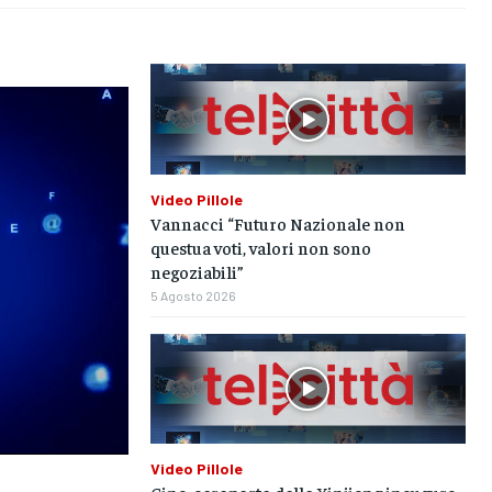
SPORT
SPORT
SPORT
GRUPPO
GRUPPO
GRUPPO
CONTATTI
CONTATTI
CONTATTI
Video Pillole
Vannacci “Futuro Nazionale non
questua voti, valori non sono
negoziabili”
5 Agosto 2026
Video Pillole