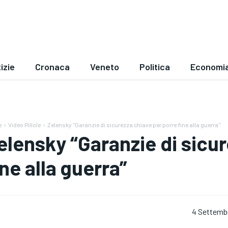
izie
Cronaca
Veneto
Politica
Economi
e
Video Pillole
Zelensky "Garanzie di sicurezza chiave per porre fine alla guerra"
elensky “Garanzie di sicu
ine alla guerra”
4 Settemb