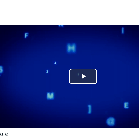
Play
Video
lole