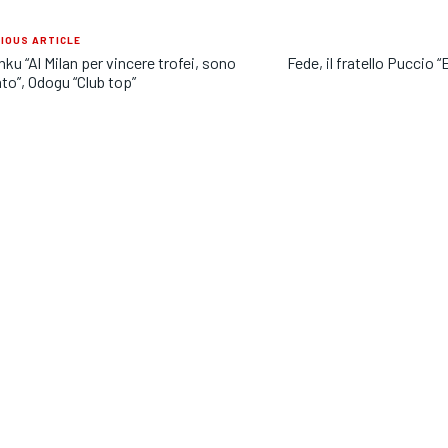
IOUS ARTICLE
ku “Al Milan per vincere trofei, sono
Fede, il fratello Puccio “
to”, Odogu “Club top”