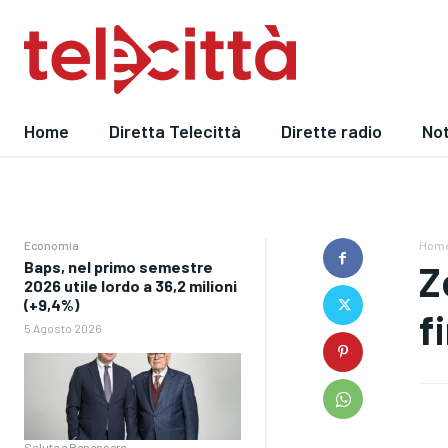
Home
Diretta Telecittà
Dirette radio
Not
Economia
Hom
Baps, nel primo semestre
Z
2026 utile lordo a 36,2 milioni
(+9,4%)
f
5 Agosto 2026
Salute e Benessere