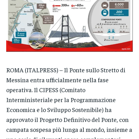
CRONACA
CRONACA
CRONACA
VENETO
VENETO
VENETO
POLITICA
POLITICA
POLITICA
ECONOMIA
ECONOMIA
ECONOMIA
SPORT
SPORT
SPORT
ROMA (ITALPRESS) – Il Ponte sullo Stretto di
Messina entra ufficialmente nella fase
GRUPPO
GRUPPO
GRUPPO
operativa. Il CIPESS (Comitato
CONTATTI
CONTATTI
CONTATTI
Interministeriale per la Programmazione
Economica e lo Sviluppo Sostenibile) ha
approvato il Progetto Definitivo del Ponte, con
campata sospesa più lunga al mondo, insieme a