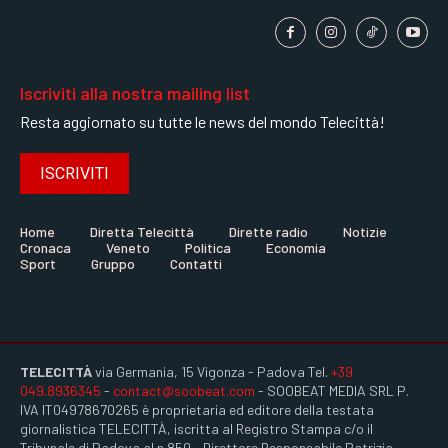
Iscriviti alla nostra mailing list
Resta aggiornato su tutte le news del mondo Telecittà!
ISCRIVITI
Home
Diretta Telecittà
Dirette radio
Notizie
Cronaca
Veneto
Politica
Economia
Sport
Gruppo
Contatti
TELECITTÀ
via Germania, 15 Vigonza - Padova Tel.
+39
049.8936345
-
contact@soobeat.com
- SOOBEAT MEDIA SRL P.
IVA IT04978670265 è proprietaria ed editore della testata
giornalistica TELECITTÀ, iscritta al Registro Stampa c/o il
Tribunale di Padova al n.850 - Direttore Responsabile Patrizia