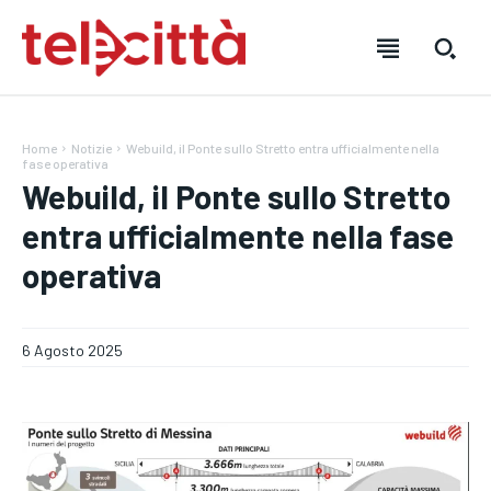
Home
Notizie
Webuild, il Ponte sullo Stretto entra ufficialmente nella
fase operativa
Webuild, il Ponte sullo Stretto
entra ufficialmente nella fase
operativa
HOME
HOME
HOME
6 Agosto 2025
DIRETTA TELECITTÀ
DIRETTA TELECITTÀ
DIRETTA TELECITTÀ
DIRETTE RADIO
DIRETTE RADIO
DIRETTE RADIO
NOTIZIE
NOTIZIE
NOTIZIE