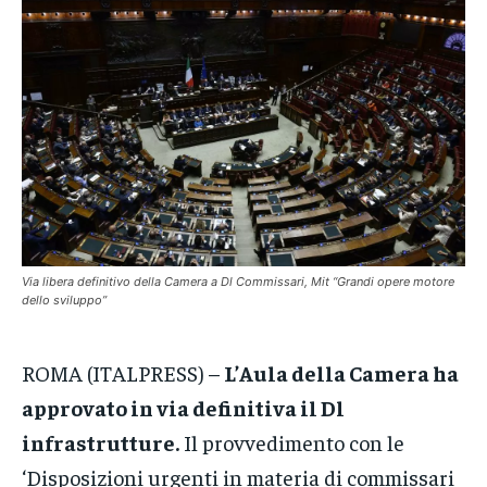
VENETO
VENETO
VENETO
POLITICA
POLITICA
POLITICA
ECONOMIA
ECONOMIA
ECONOMIA
SPORT
SPORT
SPORT
GRUPPO
GRUPPO
GRUPPO
CONTATTI
CONTATTI
CONTATTI
Via libera definitivo della Camera a Dl Commissari, Mit “Grandi opere motore
dello sviluppo”
ROMA (ITALPRESS) –
L’Aula della Camera ha
approvato in via definitiva il Dl
infrastrutture.
Il provvedimento con le
‘Disposizioni urgenti in materia di commissari