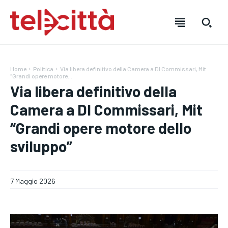
Home
Politica
Via libera definitivo della Camera a Dl Commissari, Mit
“Grandi opere motore...
Via libera definitivo della
Camera a Dl Commissari, Mit
“Grandi opere motore dello
HOME
HOME
HOME
sviluppo”
DIRETTA TELECITTÀ
DIRETTA TELECITTÀ
DIRETTA TELECITTÀ
DIRETTE RADIO
DIRETTE RADIO
DIRETTE RADIO
7 Maggio 2026
NOTIZIE
NOTIZIE
NOTIZIE
CRONACA
CRONACA
CRONACA