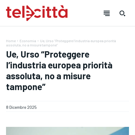
Home
Economia
Ue, Urso “Proteggere l’industria europea priorità
assoluta, no a misure tampone”
Ue, Urso “Proteggere
l’industria europea priorità
assoluta, no a misure
tampone”
HOME
HOME
HOME
DIRETTA TELECITTÀ
DIRETTA TELECITTÀ
DIRETTA TELECITTÀ
8 Dicembre 2025
DIRETTE RADIO
DIRETTE RADIO
DIRETTE RADIO
NOTIZIE
NOTIZIE
NOTIZIE