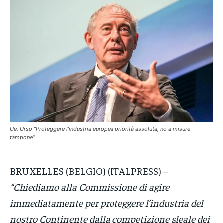
CRONACA
CRONACA
CRONACA
VENETO
VENETO
VENETO
POLITICA
POLITICA
POLITICA
ECONOMIA
ECONOMIA
ECONOMIA
SPORT
SPORT
SPORT
GRUPPO
GRUPPO
GRUPPO
Ue, Urso “Proteggere l’industria europea priorità assoluta, no a misure
tampone”
CONTATTI
CONTATTI
CONTATTI
BRUXELLES (BELGIO) (ITALPRESS) –
“Chiediamo alla Commissione di agire
immediatamente per proteggere l’industria del
nostro Continente dalla competizione sleale dei