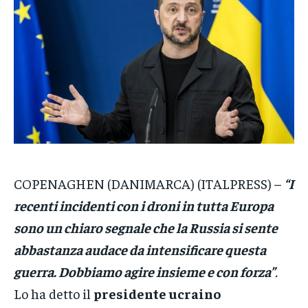
VENETO
VENETO
VENETO
POLITICA
POLITICA
POLITICA
ECONOMIA
ECONOMIA
ECONOMIA
SPORT
SPORT
SPORT
GRUPPO
GRUPPO
GRUPPO
CONTATTI
CONTATTI
CONTATTI
COPENAGHEN (DANIMARCA) (ITALPRESS) –
“I
recenti incidenti con i droni in tutta Europa
sono un chiaro segnale che la Russia si sente
abbastanza audace da intensificare questa
guerra. Dobbiamo agire insieme e con forza”
.
Lo ha detto il
presidente ucraino