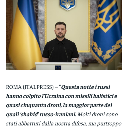
VENETO
VENETO
VENETO
POLITICA
POLITICA
POLITICA
ECONOMIA
ECONOMIA
ECONOMIA
SPORT
SPORT
SPORT
GRUPPO
GRUPPO
GRUPPO
CONTATTI
CONTATTI
CONTATTI
ROMA (ITALPRESS) – “
Questa notte i russi
hanno colpito l’Ucraina con missili balistici e
quasi cinquanta droni, la maggior parte dei
quali ‘shahid’ russo-iraniani.
Molti droni sono
stati abbattuti dalla nostra difesa, ma purtroppo