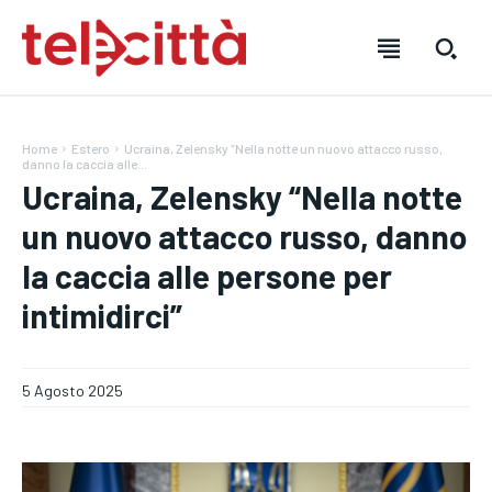
Home
Estero
Ucraina, Zelensky “Nella notte un nuovo attacco russo,
danno la caccia alle...
Ucraina, Zelensky “Nella notte
un nuovo attacco russo, danno
la caccia alle persone per
HOME
HOME
HOME
intimidirci”
DIRETTA TELECITTÀ
DIRETTA TELECITTÀ
DIRETTA TELECITTÀ
DIRETTE RADIO
DIRETTE RADIO
DIRETTE RADIO
5 Agosto 2025
NOTIZIE
NOTIZIE
NOTIZIE
CRONACA
CRONACA
CRONACA