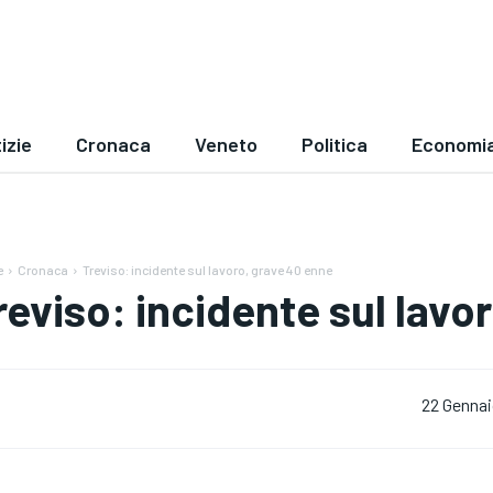
izie
Cronaca
Veneto
Politica
Economi
e
Cronaca
Treviso: incidente sul lavoro, grave 40 enne
reviso: incidente sul lavo
22 Gennai