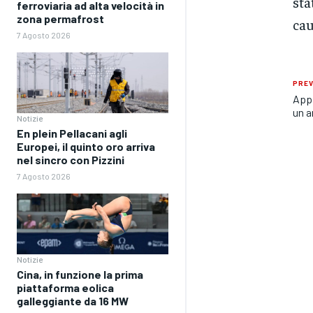
sta
ferroviaria ad alta velocità in
zona permafrost
cau
7 Agosto 2026
PREV
Appa
un a
Notizie
En plein Pellacani agli
Europei, il quinto oro arriva
nel sincro con Pizzini
7 Agosto 2026
Notizie
Cina, in funzione la prima
piattaforma eolica
galleggiante da 16 MW