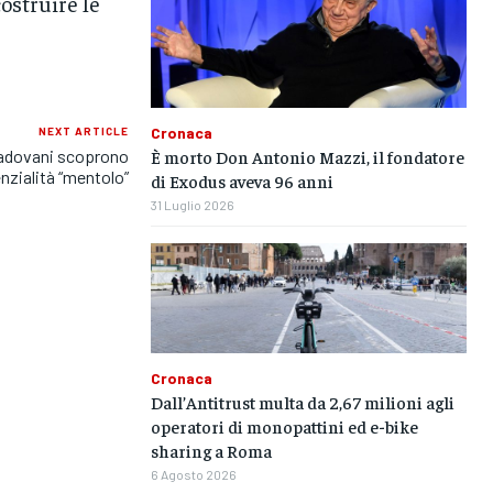
costruire le
Cronaca
NEXT ARTICLE
È morto Don Antonio Mazzi, il fondatore
padovani scoprono
nzialità “mentolo”
di Exodus aveva 96 anni
31 Luglio 2026
Cronaca
Dall’Antitrust multa da 2,67 milioni agli
operatori di monopattini ed e-bike
sharing a Roma
6 Agosto 2026