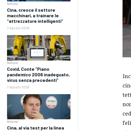
Notizie
Cina, cresce il settore
macchinari, a trainare le
“attrezzature intelligenti”
7 Agosto 2026
Notizie
Covid, Conte “Piano
pandemico 2006 inadeguato,
Inc
virus senza precedenti”
cin
7 Agosto 2026
tet
non
ced
l’e
Notizie
Cina, al via test per la linea