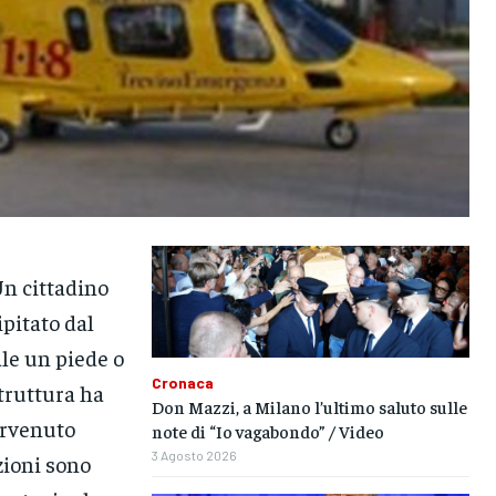
Un cittadino
ipitato dal
ale un piede o
Cronaca
struttura ha
Don Mazzi, a Milano l’ultimo saluto sulle
tervenuto
note di “Io vagabondo” / Video
3 Agosto 2026
zioni sono