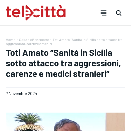
Home
Salute e Benessere
Toti Amato “Sanità in Sicilia sotto attacco tra
aggressioni, carenze e medici...
Toti Amato “Sanità in Sicilia
sotto attacco tra aggressioni,
carenze e medici stranieri”
HOME
HOME
HOME
DIRETTA TELECITTÀ
DIRETTA TELECITTÀ
DIRETTA TELECITTÀ
7 Novembre 2024
DIRETTE RADIO
DIRETTE RADIO
DIRETTE RADIO
NOTIZIE
NOTIZIE
NOTIZIE
CRONACA
CRONACA
CRONACA