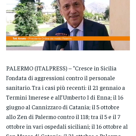
VENETO
VENETO
VENETO
POLITICA
POLITICA
POLITICA
ECONOMIA
ECONOMIA
ECONOMIA
SPORT
SPORT
SPORT
GRUPPO
GRUPPO
GRUPPO
PALERMO (ITALPRESS) – “Cresce in Sicilia
l’ondata di aggressioni contro il personale
CONTATTI
CONTATTI
CONTATTI
sanitario. Tra i casi più recenti: il 21 gennaio a
Termini Imerese e all’Umberto I di Enna; il 16
giugno al Cannizzaro di Catania; il 5 ottobre
allo Zen di Palermo contro il 118; tra il 5 e il 7
ottobre in vari ospedali siciliani; il 16 ottobre al
San Marco di Catania; il 21 ottobre a Palermo