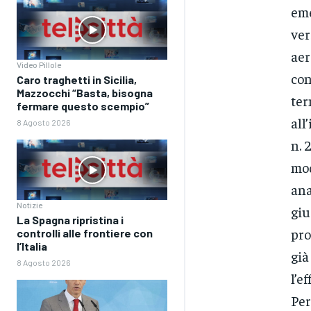
eme
ver
aer
Video Pillole
con
Caro traghetti in Sicilia,
Mazzocchi “Basta, bisogna
ter
fermare questo scempio”
all
8 Agosto 2026
n. 
mod
ana
Notizie
giu
La Spagna ripristina i
pro
controlli alle frontiere con
l’Italia
già
8 Agosto 2026
l’e
Per