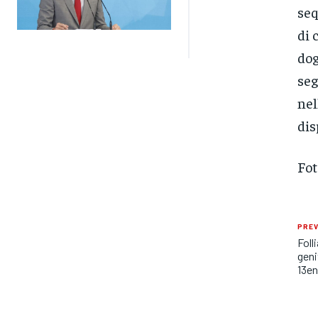
seq
di 
dog
seg
nel
dis
Fot
PREV
Foll
geni
13e