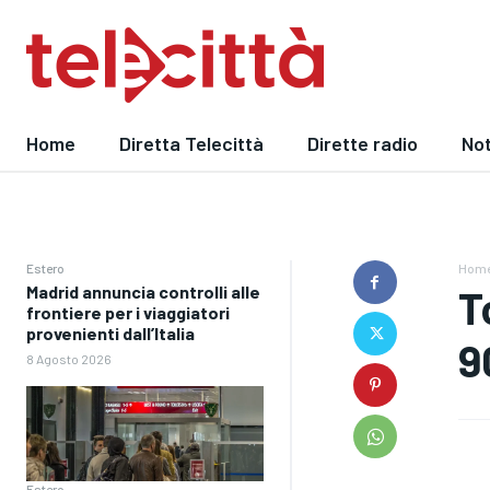
Home
Diretta Telecittà
Dirette radio
Not
Estero
Hom
Madrid annuncia controlli alle
T
frontiere per i viaggiatori
provenienti dall’Italia
9
8 Agosto 2026
Estero