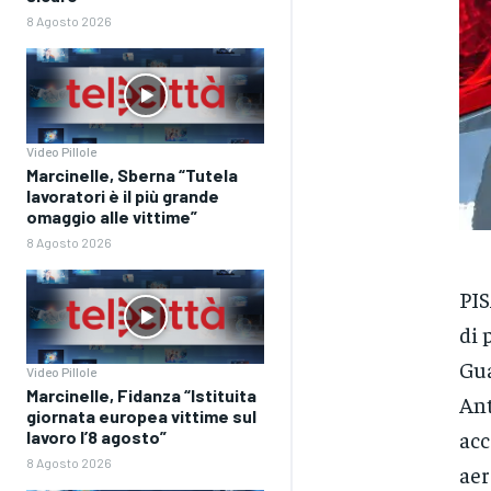
8 Agosto 2026
Video Pillole
Marcinelle, Sberna “Tutela
lavoratori è il più grande
omaggio alle vittime”
8 Agosto 2026
PIS
di 
Gua
Video Pillole
Marcinelle, Fidanza “Istituita
Ant
giornata europea vittime sul
acc
lavoro l’8 agosto”
8 Agosto 2026
aer