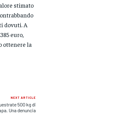
alore stimato
i contrabbando
i dovuti. A
385 euro,
o ottenere la
NEXT ARTICLE
uestrate 500 kg di
apa. Una denuncia