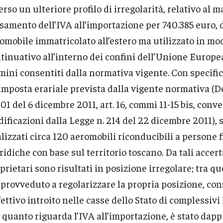
rso un ulteriore profilo di irregolarità, relativo al 
samento dell’IVA all’importazione per 740.385 euro,
omobile immatricolato all’estero ma utilizzato in mo
tinuativo all’interno dei confini dell’Unione Europea
mini consentiti dalla normativa vigente. Con specifi
’imposta erariale prevista dalla vigente normativa (
201 del 6 dicembre 2011, art. 16, commi 11-15 bis, conve
ificazioni dalla Legge n. 214 del 22 dicembre 2011), 
lizzati circa 120 aeromobili riconducibili a persone f
ridiche con base sul territorio toscano. Da tali accer
prietari sono risultati in posizione irregolare; tra q
 provveduto a regolarizzare la propria posizione, c
ffettivo introito nelle casse dello Stato di complessivi 
 quanto riguarda l’IVA all’importazione, è stato dap