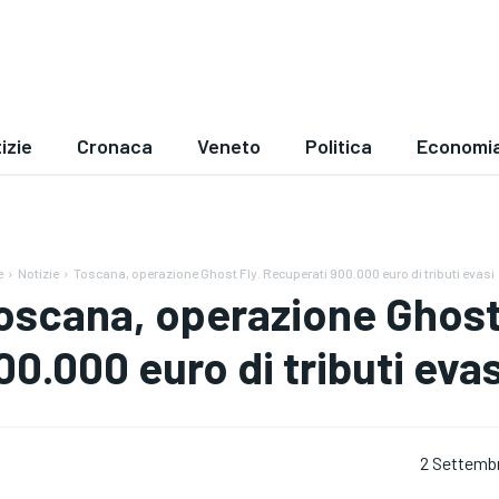
izie
Cronaca
Veneto
Politica
Economi
e
Notizie
Toscana, operazione Ghost Fly. Recuperati 900.000 euro di tributi evasi
oscana, operazione Ghost
00.000 euro di tributi evas
2 Settemb