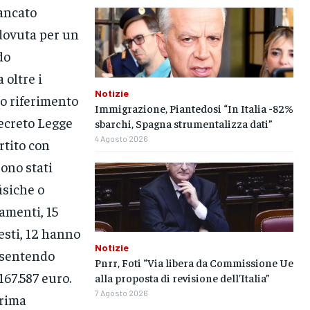
mancato
 dovuta per un
do
 oltre i
Notizie
co riferimento
Immigrazione, Piantedosi “In Italia -82%
Decreto Legge
sbarchi, Spagna strumentalizza dati”
4 Agosto 2026
rtito con
sono stati
isiche o
tamenti, 15
uesti, 12 hanno
Notizie
onsentendo
Pnrr, Foti “Via libera da Commissione Ue
167.587 euro.
alla proposta di revisione dell’Italia”
7 Agosto 2026
prima