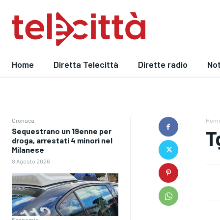
Home
Diretta Telecittà
Dirette radio
Not
Cronaca
Hom
Sequestrano un 19enne per
T
droga, arrestati 4 minori nel
Milanese
8 Agosto 2026
Economia