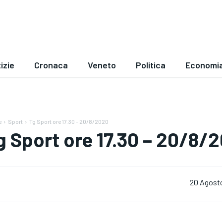
izie
Cronaca
Veneto
Politica
Economi
e
Sport
Tg Sport ore 17.30 - 20/8/2020
g Sport ore 17.30 – 20/8/
20 Agost