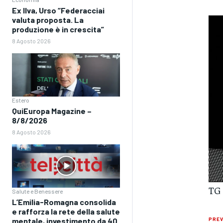
Ex Ilva, Urso “Federacciai
valuta proposta. La
produzione è in crescita”
8 Agosto 2026
Estero
QuiEuropa Magazine –
8/8/2026
8 Agosto 2026
TG 
Salute e Benessere
L’Emilia-Romagna consolida
e rafforza la rete della salute
mentale, investimento da 40
PREV