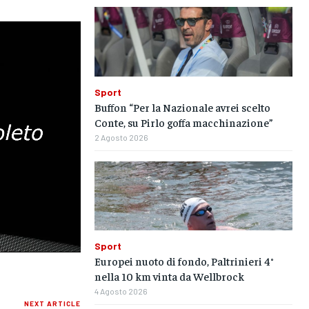
SPORT
SPORT
SPORT
GRUPPO
GRUPPO
GRUPPO
CONTATTI
CONTATTI
CONTATTI
Sport
Buffon “Per la Nazionale avrei scelto
Conte, su Pirlo goffa macchinazione”
2 Agosto 2026
Sport
Europei nuoto di fondo, Paltrinieri 4°
nella 10 km vinta da Wellbrock
4 Agosto 2026
NEXT ARTICLE