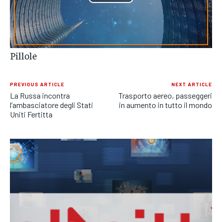
Play
POLITICA
POLITICA
POLITICA
Video
ECONOMIA
ECONOMIA
ECONOMIA
SPORT
SPORT
SPORT
Pillole
GRUPPO
GRUPPO
GRUPPO
PREVIOUS ARTICLE
NEXT ARTICLE
La Russa incontra
Trasporto aereo, passeggeri
CONTATTI
CONTATTI
CONTATTI
l’ambasciatore degli Stati
in aumento in tutto il mondo
Uniti Fertitta