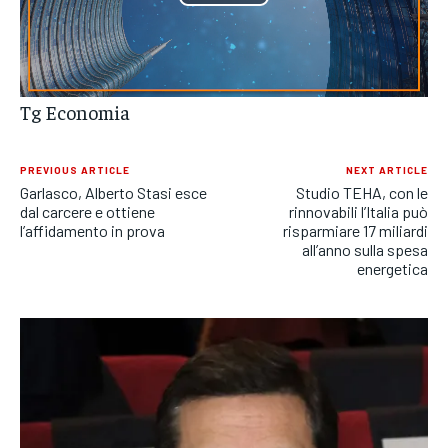
Play
POLITICA
POLITICA
POLITICA
Video
ECONOMIA
ECONOMIA
ECONOMIA
SPORT
SPORT
SPORT
Tg Economia
GRUPPO
GRUPPO
GRUPPO
PREVIOUS ARTICLE
NEXT ARTICLE
Garlasco, Alberto Stasi esce
Studio TEHA, con le
CONTATTI
CONTATTI
CONTATTI
dal carcere e ottiene
rinnovabili l’Italia può
l’affidamento in prova
risparmiare 17 miliardi
all’anno sulla spesa
energetica