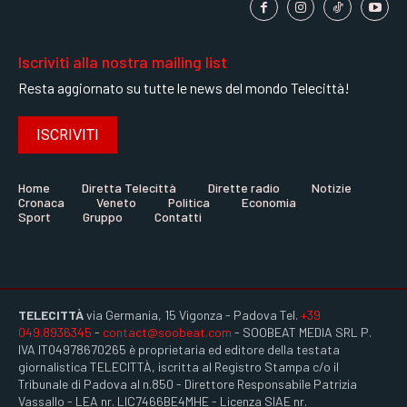
Iscriviti alla nostra mailing list
Resta aggiornato su tutte le news del mondo Telecittà!
ISCRIVITI
Home
Diretta Telecittà
Dirette radio
Notizie
Cronaca
Veneto
Politica
Economia
Sport
Gruppo
Contatti
TELECITTÀ
via Germania, 15 Vigonza - Padova Tel.
+39
049.8936345
-
contact@soobeat.com
- SOOBEAT MEDIA SRL P.
IVA IT04978670265 è proprietaria ed editore della testata
giornalistica TELECITTÀ, iscritta al Registro Stampa c/o il
Tribunale di Padova al n.850 - Direttore Responsabile Patrizia
Vassallo - LEA nr. LIC7466BE4MHE - Licenza SIAE nr.