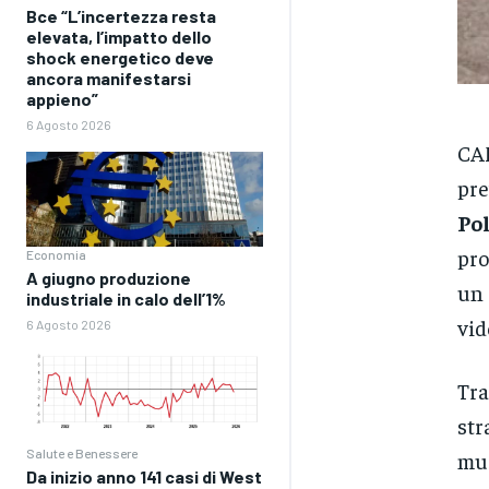
Bce “L’incertezza resta
elevata, l’impatto dello
shock energetico deve
ancora manifestarsi
appieno”
6 Agosto 2026
CAM
pre
Pol
pro
Economia
A giugno produzione
un 
industriale in calo dell’1%
vid
6 Agosto 2026
Tra
str
Salute e Benessere
mus
Da inizio anno 141 casi di West