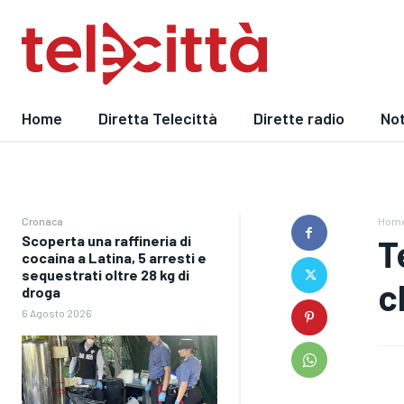
Home
Diretta Telecittà
Dirette radio
Not
Cronaca
Hom
Scoperta una raffineria di
T
cocaina a Latina, 5 arresti e
sequestrati oltre 28 kg di
c
droga
6 Agosto 2026