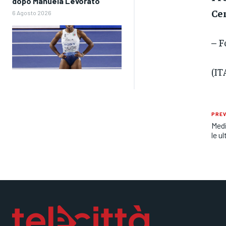
dopo Manuela Levorato
Cen
6 Agosto 2026
– F
(I
PREV
Medi
le u