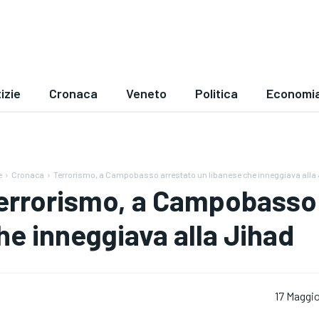
izie
Cronaca
Veneto
Politica
Economi
e
Cronaca
Terrorismo, a Campobasso arrestato un libanese che inneggiava alla
errorismo, a Campobasso 
he inneggiava alla Jihad
17 Maggi