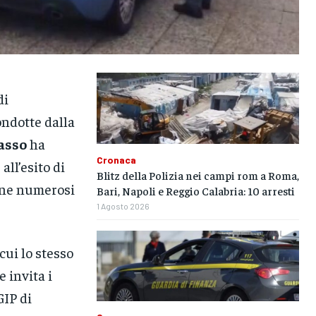
di
ondotte dalla
asso
ha
Cronaca
ll’esito di
Blitz della Polizia nei campi rom a Roma,
hone numerosi
Bari, Napoli e Reggio Calabria: 10 arresti
1 Agosto 2026
cui lo stesso
e invita i
GIP di