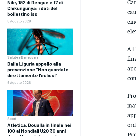
Cam
Nile, 192 di Dengue e 17 di
Chikungunya: i dati del
cau
bollettino Iss
eme
6 Agosto 2026
ele
All
fin
Salute e Benessere
Dalla Liguria appello alla
apo
prevenzione “Non guardate
direttamente l’eclissi”
con
6 Agosto 2026
Pro
mat
app
Sport
ord
Atletica, Doualla in finale nei
100 ai Mondiali U20 30 anni
Pr