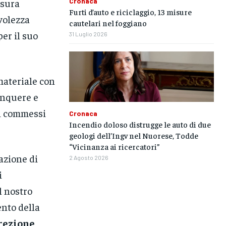
Cronaca
isura
Furti d’auto e riciclaggio, 13 misure
evolezza
cautelari nel foggiano
per il suo
31 Luglio 2026
 materiale con
linquere e
li commessi
Cronaca
Incendio doloso distrugge le auto di due
geologi dell’Ingv nel Nuorese, Todde
“Vicinanza ai ricercatori”
azione di
2 Agosto 2026
i
l nostro
nto della
rezione