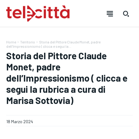
Home
Territorio
Storia del Pittore Claude Monet, padre
dell'Impressionismo ( clicca e segui la...
HOME
HOME
HOME
Storia del Pittore Claude
Monet, padre
DIRETTA TELECITTÀ
DIRETTA TELECITTÀ
DIRETTA TELECITTÀ
dell’Impressionismo ( clicca e
DIRETTE RADIO
DIRETTE RADIO
DIRETTE RADIO
segui la rubrica a cura di
NOTIZIE
NOTIZIE
NOTIZIE
Marisa Sottovia)
CRONACA
CRONACA
CRONACA
VENETO
VENETO
VENETO
18 Marzo 2024
POLITICA
POLITICA
POLITICA