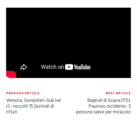
ECONOMIA
ECONOMIA
ECONOMIA
SPORT
SPORT
SPORT
GRUPPO
GRUPPO
GRUPPO
CONTATTI
CONTATTI
CONTATTI
PREVIOUS ARTICLE
NEXT ARTICLE
Venezia. Gondolieri-Sub nei
Bagnoli di Sopra (PD).
rii: raccolti 15 Quintali di
Pauroso incidente: 3
rifiuti
persone salve per miracolo