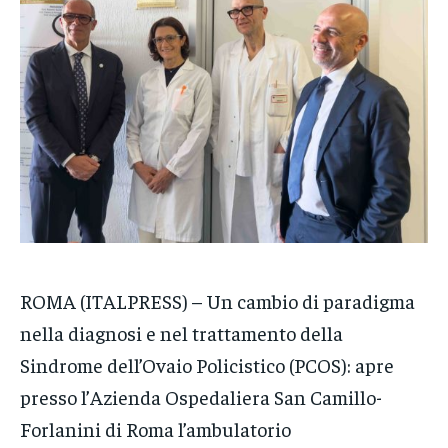
CRONACA
CRONACA
CRONACA
VENETO
VENETO
VENETO
POLITICA
POLITICA
POLITICA
ECONOMIA
ECONOMIA
ECONOMIA
SPORT
SPORT
SPORT
GRUPPO
GRUPPO
GRUPPO
CONTATTI
CONTATTI
CONTATTI
ROMA (ITALPRESS) – Un cambio di paradigma
nella diagnosi e nel trattamento della
Sindrome dell’Ovaio Policistico (PCOS): apre
presso l’Azienda Ospedaliera San Camillo-
Forlanini di Roma l’ambulatorio