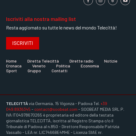
Iscriviti alla nostra mailing list
Resta aggiornato su tutte le news del mondo Telecittà!
ISCRIVITI
Home
Diretta Telecittà
Dirette radio
Notizie
Cronaca
Veneto
Politica
Economia
Sport
Gruppo
Contatti
TELECITTÀ
via Germania, 15 Vigonza - Padova Tel.
+39
049.8936345
-
contact@soobeat.com
- SOOBEAT MEDIA SRL P.
IVA IT04978670265 è proprietaria ed editore della testata
giornalistica TELECITTÀ, iscritta al Registro Stampa c/o il
Tribunale di Padova al n.850 - Direttore Responsabile Patrizia
Vassallo - LEA nr. LIC7466BE4MHE - Licenza SIAE nr.