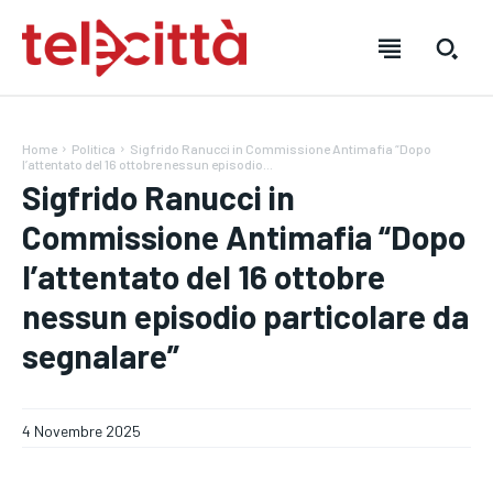
Home
Politica
Sigfrido Ranucci in Commissione Antimafia “Dopo
l’attentato del 16 ottobre nessun episodio...
Sigfrido Ranucci in
Commissione Antimafia “Dopo
HOME
HOME
HOME
l’attentato del 16 ottobre
nessun episodio particolare da
DIRETTA TELECITTÀ
DIRETTA TELECITTÀ
DIRETTA TELECITTÀ
segnalare”
DIRETTE RADIO
DIRETTE RADIO
DIRETTE RADIO
NOTIZIE
NOTIZIE
NOTIZIE
4 Novembre 2025
CRONACA
CRONACA
CRONACA