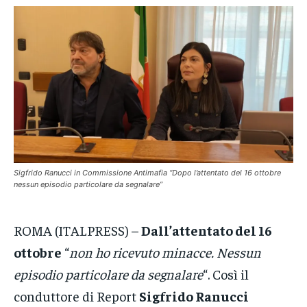
VENETO
VENETO
VENETO
POLITICA
POLITICA
POLITICA
ECONOMIA
ECONOMIA
ECONOMIA
SPORT
SPORT
SPORT
GRUPPO
GRUPPO
GRUPPO
CONTATTI
CONTATTI
CONTATTI
Sigfrido Ranucci in Commissione Antimafia “Dopo l’attentato del 16 ottobre
nessun episodio particolare da segnalare”
ROMA (ITALPRESS) –
Dall’attentato del 16
ottobre
“
non ho ricevuto minacce. Nessun
episodio particolare da segnalare
“. Così il
conduttore di Report
Sigfrido Ranucci