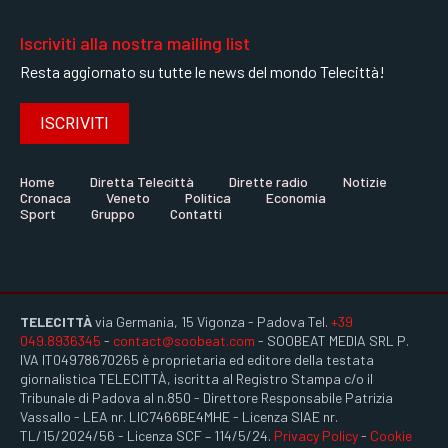
Iscriviti alla nostra mailing list
Resta aggiornato su tutte le news del mondo Telecittà!
ISCRIVITI
Home
Diretta Telecittà
Dirette radio
Notizie
Cronaca
Veneto
Politica
Economia
Sport
Gruppo
Contatti
TELECITTÀ
via Germania, 15 Vigonza - Padova Tel.
+39
049.8936345
-
contact@soobeat.com
- SOOBEAT MEDIA SRL P.
IVA IT04978670265 è proprietaria ed editore della testata
giornalistica TELECITTÀ, iscritta al Registro Stampa c/o il
Tribunale di Padova al n.850 - Direttore Responsabile Patrizia
Vassallo - LEA nr. LIC7466BE4MHE - Licenza SIAE nr.
TL/15/2024/56 - Licenza SCF – 114/5/24.
Privacy Policy
-
Cookie