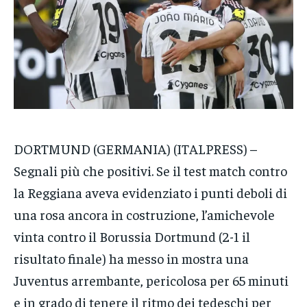
VENETO
VENETO
VENETO
POLITICA
POLITICA
POLITICA
ECONOMIA
ECONOMIA
ECONOMIA
SPORT
SPORT
SPORT
GRUPPO
GRUPPO
GRUPPO
DORTMUND (GERMANIA) (ITALPRESS) –
CONTATTI
CONTATTI
CONTATTI
Segnali più che positivi. Se il test match contro
la Reggiana aveva evidenziato i punti deboli di
una rosa ancora in costruzione, l’amichevole
vinta contro il Borussia Dortmund (2-1 il
risultato finale) ha messo in mostra una
Juventus arrembante, pericolosa per 65 minuti
e in grado di tenere il ritmo dei tedeschi per