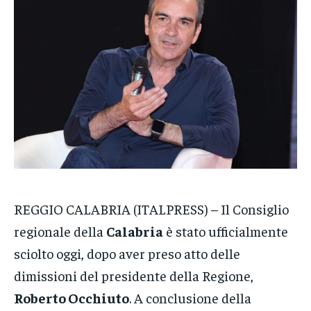
POLITICA
POLITICA
POLITICA
ECONOMIA
ECONOMIA
ECONOMIA
SPORT
SPORT
SPORT
GRUPPO
GRUPPO
GRUPPO
CONTATTI
CONTATTI
CONTATTI
REGGIO CALABRIA (ITALPRESS) – Il Consiglio
regionale della
Calabria
è stato ufficialmente
sciolto oggi, dopo aver preso atto delle
dimissioni del presidente della Regione,
Roberto Occhiuto
. A conclusione della