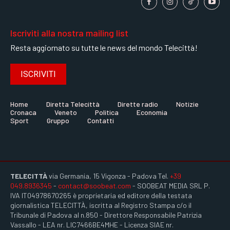
Iscriviti alla nostra mailing list
Resta aggiornato su tutte le news del mondo Telecittà!
ISCRIVITI
Home
Diretta Telecittà
Dirette radio
Notizie
Cronaca
Veneto
Politica
Economia
Sport
Gruppo
Contatti
TELECITTÀ
via Germania, 15 Vigonza - Padova Tel.
+39
049.8936345
-
contact@soobeat.com
- SOOBEAT MEDIA SRL P.
IVA IT04978670265 è proprietaria ed editore della testata
giornalistica TELECITTÀ, iscritta al Registro Stampa c/o il
Tribunale di Padova al n.850 - Direttore Responsabile Patrizia
Vassallo - LEA nr. LIC7466BE4MHE - Licenza SIAE nr.