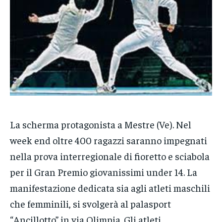
POLITICA
POLITICA
POLITICA
ECONOMIA
ECONOMIA
ECONOMIA
SPORT
SPORT
SPORT
GRUPPO
GRUPPO
GRUPPO
CONTATTI
CONTATTI
CONTATTI
La scherma protagonista a Mestre (Ve). Nel
week end oltre 400 ragazzi saranno impegnati
nella prova interregionale di fioretto e sciabola
per il Gran Premio giovanissimi under 14. La
manifestazione dedicata sia agli atleti maschili
che femminili, si svolgerà al palasport
“Ancillotto” in via Olimpia. Gli atleti