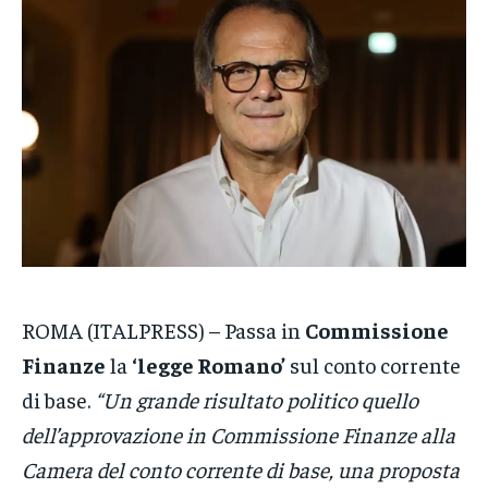
VENETO
VENETO
VENETO
POLITICA
POLITICA
POLITICA
ECONOMIA
ECONOMIA
ECONOMIA
SPORT
SPORT
SPORT
GRUPPO
GRUPPO
GRUPPO
CONTATTI
CONTATTI
CONTATTI
ROMA (ITALPRESS) – Passa in
Commissione
Finanze
la
‘legge Romano’
sul conto corrente
di base.
“Un grande risultato politico quello
dell’approvazione in Commissione Finanze alla
Camera del conto corrente di base, una proposta