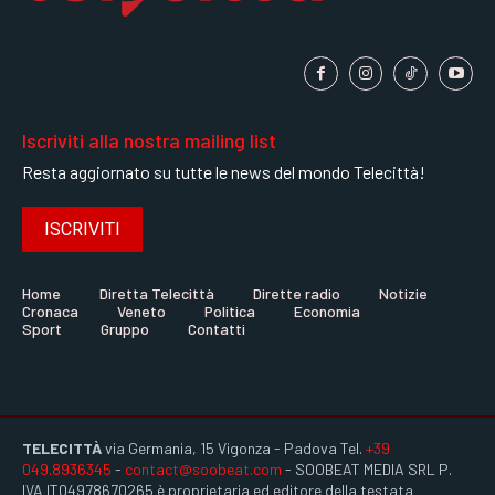
Iscriviti alla nostra mailing list
Resta aggiornato su tutte le news del mondo Telecittà!
ISCRIVITI
Home
Diretta Telecittà
Dirette radio
Notizie
Cronaca
Veneto
Politica
Economia
Sport
Gruppo
Contatti
TELECITTÀ
via Germania, 15 Vigonza - Padova Tel.
+39
049.8936345
-
contact@soobeat.com
- SOOBEAT MEDIA SRL P.
IVA IT04978670265 è proprietaria ed editore della testata