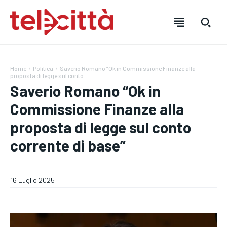
Home
Politica
Saverio Romano “Ok in Commissione Finanze alla
proposta di legge sul conto...
Saverio Romano “Ok in
Commissione Finanze alla
proposta di legge sul conto
HOME
HOME
HOME
corrente di base”
DIRETTA TELECITTÀ
DIRETTA TELECITTÀ
DIRETTA TELECITTÀ
DIRETTE RADIO
DIRETTE RADIO
DIRETTE RADIO
16 Luglio 2025
NOTIZIE
NOTIZIE
NOTIZIE
CRONACA
CRONACA
CRONACA