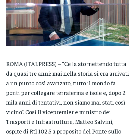
VENETO
VENETO
VENETO
POLITICA
POLITICA
POLITICA
ECONOMIA
ECONOMIA
ECONOMIA
SPORT
SPORT
SPORT
GRUPPO
GRUPPO
GRUPPO
ROMA (ITALPRESS) – “Ce la sto mettendo tutta
CONTATTI
CONTATTI
CONTATTI
da quasi tre anni: mai nella storia si era arrivati
a un punto così avanzato, tutto il mondo fa
ponti per collegare terraferma e isole e, dopo 2
mila anni di tentativi, non siamo mai stati così
vicino”. Così il vicepremier e ministro dei
Trasporti e Infrastrutture, Matteo Salvini,
ospite di Rtl 102.5 a proposito del Ponte sullo