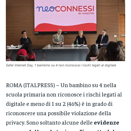
CRONACA
CRONACA
CRONACA
VENETO
VENETO
VENETO
POLITICA
POLITICA
POLITICA
ECONOMIA
ECONOMIA
ECONOMIA
SPORT
SPORT
SPORT
Safer Internet Day, 1 bambino su 4 non riconosce i rischi legati al digitale
GRUPPO
GRUPPO
GRUPPO
CONTATTI
CONTATTI
CONTATTI
ROMA (ITALPRESS) – Un bambino su 4 nella
scuola primaria non riconosce i rischi legati al
digitale e meno di 1 su 2 (46%) è in grado di
riconoscere una possibile violazione della
privacy. Sono soltanto alcune delle
evidenze