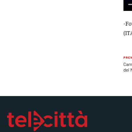
-Fo
(IT
PREV
Camp
dei 