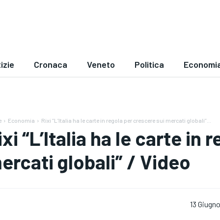
izie
Cronaca
Veneto
Politica
Economi
e
Economia
Rixi “L’Italia ha le carte in regola per crescere sui mercati globali”...
ixi “L’Italia ha le carte in
ercati globali” / Video
13 Giugn