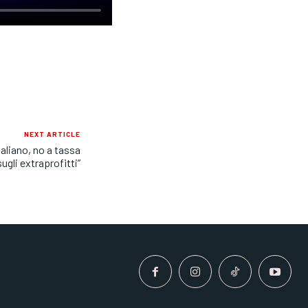
NEXT ARTICLE
taliano, no a tassa
sugli extraprofitti”