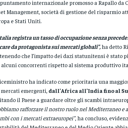
ppuntamento internazionale promosso a Rapallo da
et Management, società di gestione del risparmio att
opa e Stati Uniti.
Italia registra un tasso di occupazione senza precede
care da protagonista sui mercati globali”,
ha detto Ri
tenendo che l’impatto dei dazi statunitensi è stato 
 alcuni concorrenti rispetto al sistema produttivo ita
viceministro ha indicato come prioritaria una maggi
 mercati emergenti,
dall’Africa all’India fino al 
itando il Paese a guardare oltre gli scambi intraeurop
bbiamo rafforzare il nostro ruolo nel Mediterraneo e 
mbi con i mercati extraeuropei”
, ha concluso, evide
nstabilità del Mediterraneo e del Medio Oriente abbia