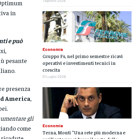
1 Agosto 2026
 Optimum
iva in
nti e può
Economia
xi,
Gruppo Fs, nel primo semestre ricavi
più pesante
operativi e investimenti tecnici in
crescita
liano.
31 Luglio 2026
ore presenza
Sud America
,
ei.
aumentare gli
Economia
nziando come
Terna, Monti “Una rete più moderna e
 ricadute
resiliente per ridurre il costo delle