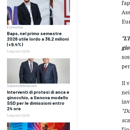
l’a
Ass
Eur
Economia
Baps, nel primo semestre
“L’
2026 utile lordo a 36,2 milioni
(+9,4%)
gio
5 Agosto 2026
sos
per
Il 
Salute e Benessere
nei
Interventi di protesi di anca e
ginocchio, a Genova modello
inv
SSD per le dimissioni entro
24 ore
“Do
5 Agosto 2026
sca
l’i