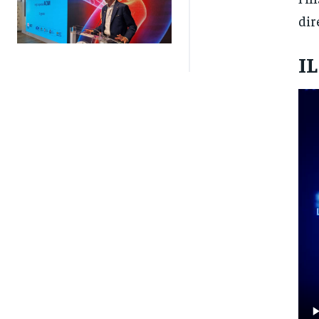
dir
I