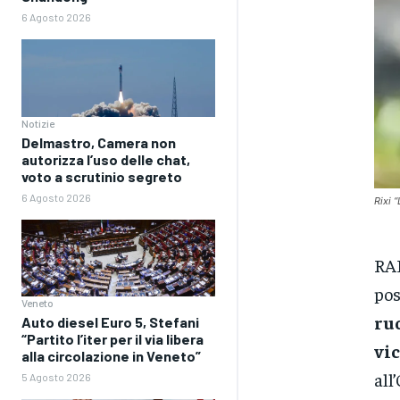
6 Agosto 2026
Notizie
Delmastro, Camera non
autorizza l’uso delle chat,
voto a scrutinio segreto
6 Agosto 2026
Rixi “
RA
pos
Veneto
ru
Auto diesel Euro 5, Stefani
“Partito l’iter per il via libera
vic
alla circolazione in Veneto”
all
5 Agosto 2026