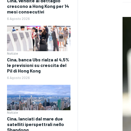
Cina, vendite al dettaglio
crescono a Hong Kong per 14
mesi consecutivi
6 Agosto 2026
Notizie
Cina, banca Ubs rialza al 4,5%
le previsioni su crescita del
Pil di Hong Kong
6 Agosto 2026
Notizie
Cina, lanciati dal mare due
satelliti iperspettrali nello
Shandong