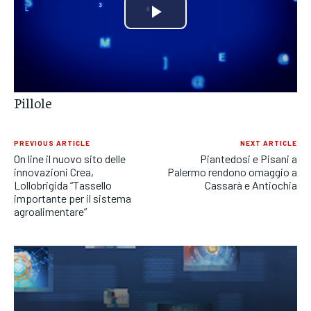
POLITICA
POLITICA
POLITICA
Play
ECONOMIA
ECONOMIA
ECONOMIA
Video
SPORT
SPORT
SPORT
Pillole
GRUPPO
GRUPPO
GRUPPO
CONTATTI
CONTATTI
CONTATTI
PREVIOUS ARTICLE
NEXT ARTICLE
On line il nuovo sito delle
Piantedosi e Pisani a
innovazioni Crea,
Palermo rendono omaggio a
Lollobrigida “Tassello
Cassarà e Antiochia
importante per il sistema
agroalimentare”