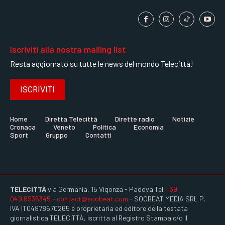
Iscriviti alla nostra mailing list
Resta aggiornato su tutte le news del mondo Telecittà!
ISCRIVITI
Home
Diretta Telecittà
Dirette radio
Notizie
Cronaca
Veneto
Politica
Economia
Sport
Gruppo
Contatti
TELECITTÀ
via Germania, 15 Vigonza - Padova Tel.
+39
049.8936345
-
contact@soobeat.com
- SOOBEAT MEDIA SRL P.
IVA IT04978670265 è proprietaria ed editore della testata
giornalistica TELECITTÀ, iscritta al Registro Stampa c/o il